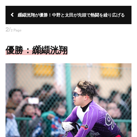
纐纈洸翔が優勝！中野と太田が先頭で熱闘を繰り広げる
2/
2 Page
優勝：纐纈洸翔