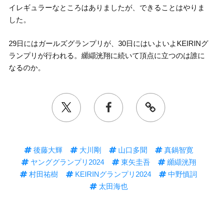
イレギュラーなところはありましたが、できることはやりま
した。
29日にはガールズグランプリが、30日にはいよいよKEIRINグ
ランプリが行われる。纐纈洸翔に続いて頂点に立つのは誰に
なるのか。
後藤大輝
大川剛
山口多聞
真鍋智寛
ヤンググランプリ2024
東矢圭吾
纐纈洸翔
村田祐樹
KEIRINグランプリ2024
中野慎詞
太田海也