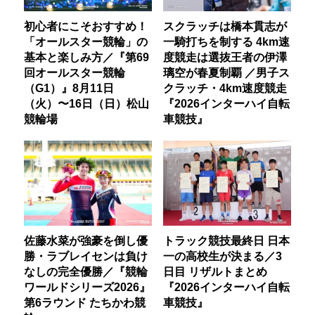
初心者にこそおすすめ！
スクラッチは橋本貫志が
「オールスター競輪」の
一騎打ちを制する 4km速
基本と楽しみ方／『第69
度競走は選抜王者の伊澤
回オールスター競輪
璃空が春夏制覇 ／男子ス
（G1）』8月11日
クラッチ・4km速度競走
（火）〜16日（日）松山
『2026インターハイ自転
競輪場
車競技』
佐藤水菜が強豪を倒し優
トラック競技最終日 日本
勝・ラブレイセンは負け
一の高校生が決まる／3
なしの完全優勝／『競輪
日目 リザルトまとめ
ワールドシリーズ2026』
『2026インターハイ自転
第6ラウンド たちかわ競
車競技』