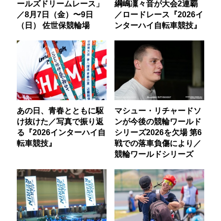
ールズドリームレース」
綱嶋凜々音が大会2連覇
／8月7日（金）〜9日
／ロードレース『2026イ
（日） 佐世保競輪場
ンターハイ自転車競技』
あの日、青春とともに駆
マシュー・リチャードソ
け抜けた／写真で振り返
ンが今後の競輪ワールド
る『2026インターハイ自
シリーズ2026を欠場 第6
転車競技』
戦での落車負傷により／
競輪ワールドシリーズ