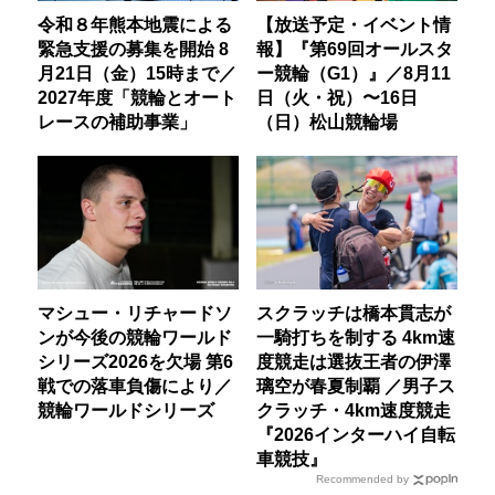
令和８年熊本地震による
【放送予定・イベント情
緊急支援の募集を開始 8
報】『第69回オールスタ
月21日（金）15時まで／
ー競輪（G1）』／8月11
2027年度「競輪とオート
日（火・祝）〜16日
レースの補助事業」
（日）松山競輪場
マシュー・リチャードソ
スクラッチは橋本貫志が
ンが今後の競輪ワールド
一騎打ちを制する 4km速
シリーズ2026を欠場 第6
度競走は選抜王者の伊澤
戦での落車負傷により／
璃空が春夏制覇 ／男子ス
競輪ワールドシリーズ
クラッチ・4km速度競走
『2026インターハイ自転
車競技』
Recommended by