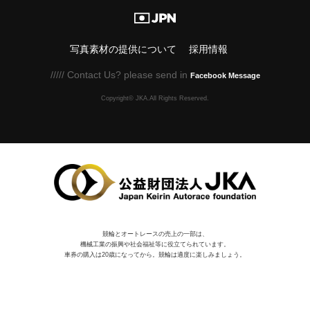
写真素材の提供について
採用情報
///// Contact Us? please send in
Facebook Message
Copyright© JKA.All Rights Reserved.
競輪とオートレースの売上の一部は、
機械⼯業の振興や社会福祉等に役⽴てられています。
車券の購入は20歳になってから。競輪は適度に楽しみましょう。