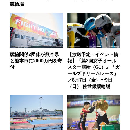
競輪場
競輪関係3団体が熊本県
【放送予定・イベント情
と熊本市に2000万円を寄
報】『第2回女子オール
付
スター競輪（G1）』「ガ
ールズドリームレース」
／8月7日（金）〜9日
（日） 佐世保競輪場