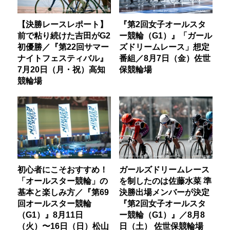
【決勝レースレポート】
『第2回女子オールスタ
前で粘り続けた吉田がG2
ー競輪（G1）』「ガール
初優勝／『第22回サマー
ズドリームレース」想定
ナイトフェスティバル』
番組／8月7日（金）佐世
7月20日（月・祝）高知
保競輪場
競輪場
初心者にこそおすすめ！
ガールズドリームレース
「オールスター競輪」の
を制したのは佐藤水菜 準
基本と楽しみ方／『第69
決勝出場メンバーが決定
回オールスター競輪
『第2回女子オールスタ
（G1）』8月11日
ー競輪（G1）』／8月8
（火）〜16日（日）松山
日（土） 佐世保競輪場