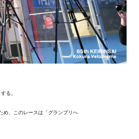
トする。
ため、このレースは「グランプリへ