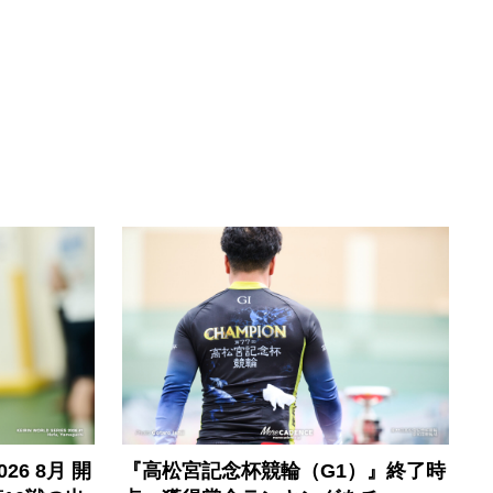
6 8月 開
『高松宮記念杯競輪（G1）』終了時