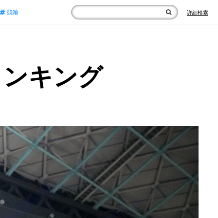
競輪
詳細検索
ランキング