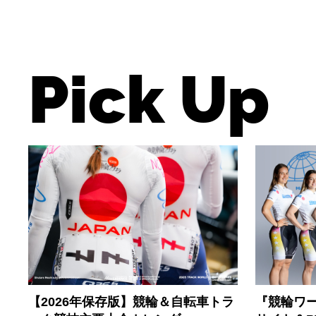
Pick Up
【2026年保存版】競輪＆自転車トラ
『競輪ワー