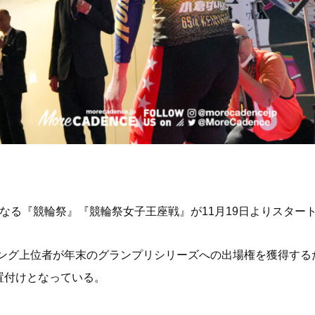
となる『競輪祭』『競輪祭女子王座戦』が11月19日よりスター
キング上位者が年末のグランプリシリーズへの出場権を獲得する
置付けとなっている。