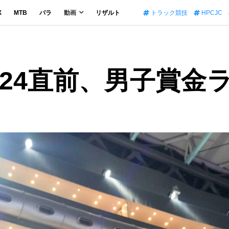
X
MTB
パラ
動画
リザルト
トラック競技
HPCJC
024直前、男子賞金