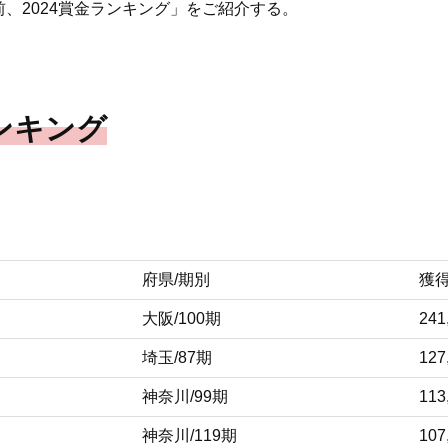
、2024賞金ランキング」をご紹介する。
ランキング
府県/期別
獲
大阪/100期
241
埼玉/87期
127
神奈川/99期
113
神奈川/119期
107