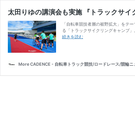
太田りゆの講演会も実施 『トラックサイク
「自転車競技者層の裾野拡大」をテー
る「トラックサイクリングキャンプ」。
太
続きを読む
田
り
ゆ
の
More CADENCE - 自転車トラック競技/ロードレース/競輪
講
演
会
も
実
施
『ト
ラ
ッ
ク
サ