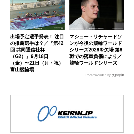
出場予定選手発表！ 注目
マシュー・リチャードソ
の推薦選手は？／『第42
ンが今後の競輪ワールド
回 共同通信社杯
シリーズ2026を欠場 第6
（G2）』9月18日
戦での落車負傷により／
（金）〜21日（月・祝）
競輪ワールドシリーズ
富山競輪場
Recommended by