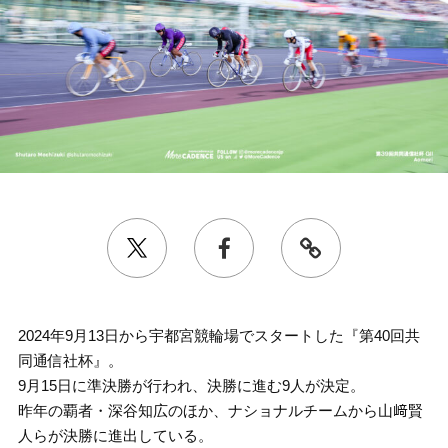
2024年9月13日から宇都宮競輪場でスタートした『第40回共
同通信社杯』。
9月15日に準決勝が行われ、決勝に進む9人が決定。
昨年の覇者・深谷知広のほか、ナショナルチームから山﨑賢
人らが決勝に進出している。