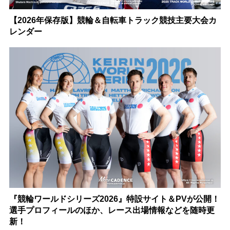
【2026年保存版】競輪＆自転車トラック競技主要大会カ
レンダー
『競輪ワールドシリーズ2026』特設サイト＆PVが公開！
選手プロフィールのほか、レース出場情報などを随時更
新！