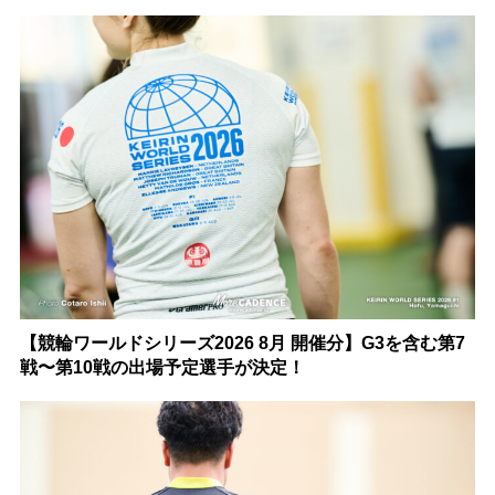
【競輪ワールドシリーズ2026 8月 開催分】G3を含む第7
戦〜第10戦の出場予定選手が決定！