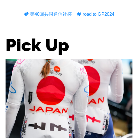
第40回共同通信社杯
road to GP2024
Pick Up