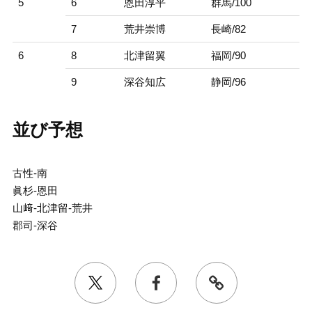
5
6
恩田淳平
群馬/100
7
荒井崇博
長崎/82
6
8
北津留翼
福岡/90
9
深谷知広
静岡/96
並び予想
古性-南
眞杉-恩田
山﨑-北津留-荒井
郡司-深谷