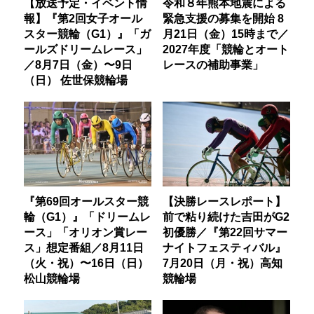
【放送予定・イベント情
令和８年熊本地震による
報】『第2回女子オール
緊急支援の募集を開始 8
スター競輪（G1）』「ガ
月21日（金）15時まで／
ールズドリームレース」
2027年度「競輪とオート
／8月7日（金）〜9日
レースの補助事業」
（日） 佐世保競輪場
『第69回オールスター競
【決勝レースレポート】
輪（G1）』「ドリームレ
前で粘り続けた吉田がG2
ース」「オリオン賞レー
初優勝／『第22回サマー
ス」想定番組／8月11日
ナイトフェスティバル』
（火・祝）〜16日（日）
7月20日（月・祝）高知
松山競輪場
競輪場