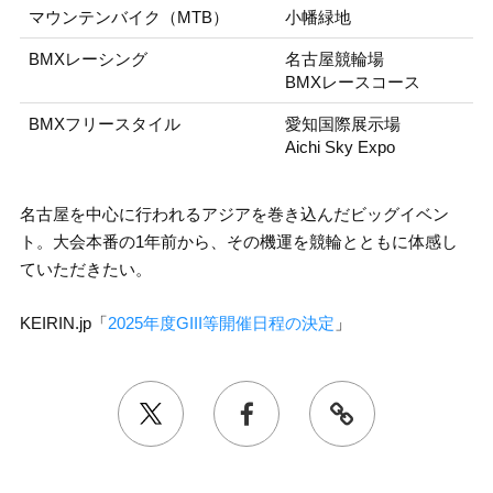
マウンテンバイク（MTB）
小幡緑地
BMXレーシング
名古屋競輪場
BMXレースコース
BMXフリースタイル
愛知国際展示場
Aichi Sky Expo
名古屋を中心に行われるアジアを巻き込んだビッグイベン
ト。大会本番の1年前から、その機運を競輪とともに体感し
ていただきたい。
KEIRIN.jp「
2025年度GIII等開催日程の決定
」