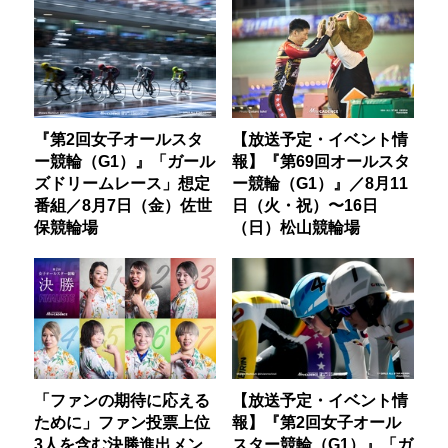
『第2回女子オールスタ
【放送予定・イベント情
ー競輪（G1）』「ガール
報】『第69回オールスタ
ズドリームレース」想定
ー競輪（G1）』／8月11
番組／8月7日（金）佐世
日（火・祝）〜16日
保競輪場
（日）松山競輪場
「ファンの期待に応える
【放送予定・イベント情
ために」ファン投票上位
報】『第2回女子オール
3人を含む決勝進出メン
スター競輪（G1）』「ガ