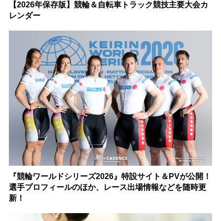
【2026年保存版】競輪＆自転車トラック競技主要大会カ
レンダー
『競輪ワールドシリーズ2026』特設サイト＆PVが公開！
選手プロフィールのほか、レース出場情報などを随時更
新！