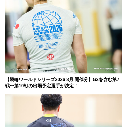
【競輪ワールドシリーズ2026 8月 開催分】G3を含む第7
戦〜第10戦の出場予定選手が決定！