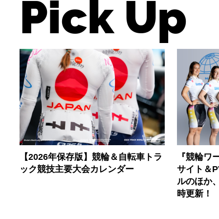
Pick Up
【2026年保存版】競輪＆自転車トラ
『競輪ワー
ック競技主要大会カレンダー
サイト＆
ルのほか
時更新！