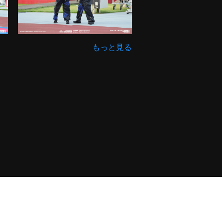
もっと見る