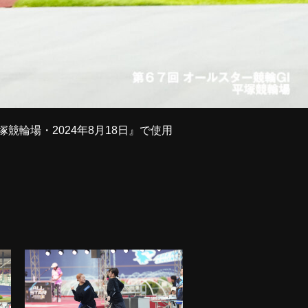
塚競輪場・2024年8月18日』で使用