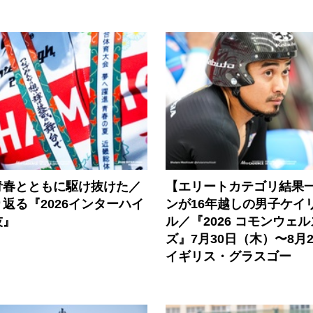
青春とともに駆け抜けた／
【エリートカテゴリ結果
返る『2026インターハイ
ンが16年越しの男子ケイ
技』
ル／『2026 コモンウェ
ズ』7月30日（木）〜8月
イギリス・グラスゴー