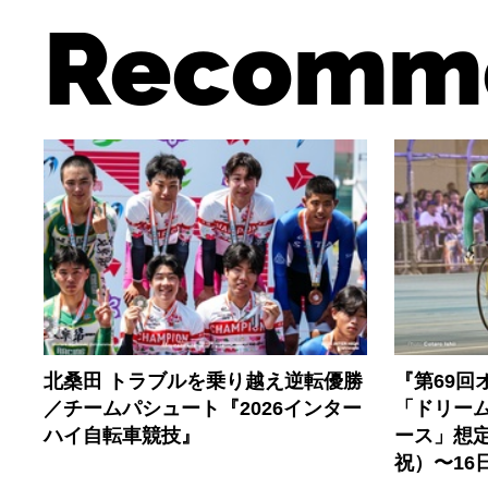
Recomm
北桑田 トラブルを乗り越え逆転優勝
『第69回
／チームパシュート『2026インター
「ドリー
ハイ自転車競技』
ース」想定
祝）〜16