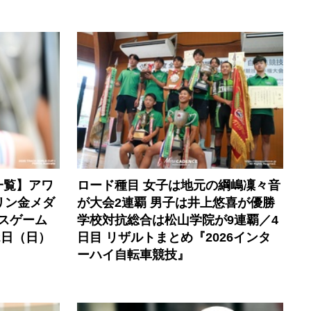
一覧】アワ
ロード種目 女子は地元の綱嶋凜々音
リン金メダ
が大会2連覇 男子は井上悠喜が優勝
ルスゲーム
学校対抗総合は松山学院が9連覇／4
2日（日）
日目 リザルトまとめ『2026インタ
ーハイ自転車競技』