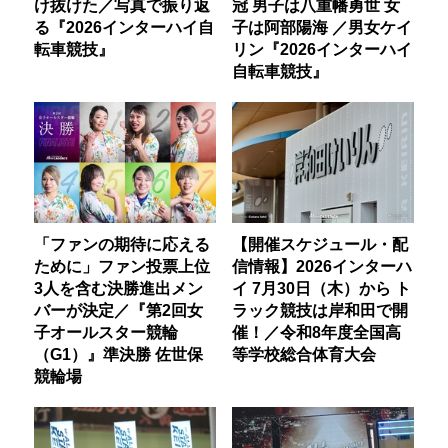
け抜けた／写真で振り返
冠 男子は八重幡勇世 女
る『2026インターハイ自
子は阿部陽海 ／男女ケイ
転車競技』
リン『2026インターハイ
自転車競技』
「ファンの期待に応える
【開催スケジュール・配
ために」ファン投票上位
信情報】2026インターハ
3人を含む決勝進出メン
イ 7月30日（木）から ト
バーが決定／『第2回女
ラック競技は岸和田で開
子オールスター競輪
催！／令和8年度全国高
（G1）』準決勝 佐世保
等学校総合体育大会
競輪場