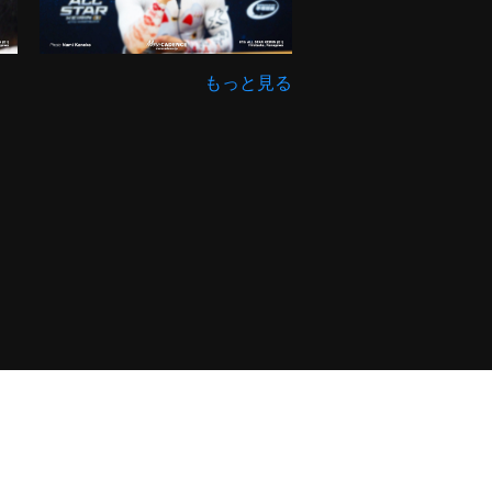
もっと見る