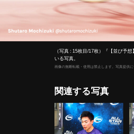
（写真 : 15枚目/17枚）『【並
いる写真。
画像の無断転載・使用は禁止します。写真提供に
関連する写真