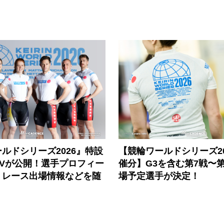
ルドシリーズ2026』特設
【競輪ワールドシリーズ202
PVが公開！選手プロフィー
催分】G3を含む第7戦〜第
、レース出場情報などを随
場予定選手が決定！