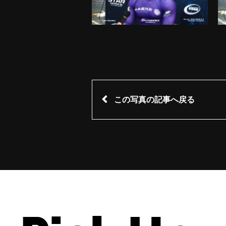
この写真の記事へ戻る