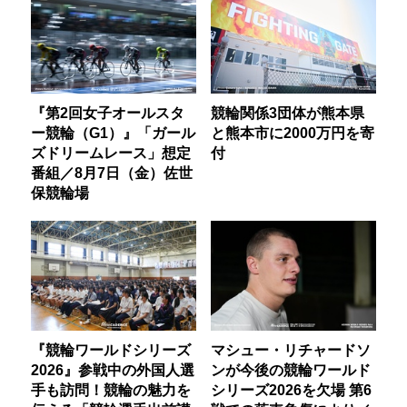
『第2回女子オールスタ
競輪関係3団体が熊本県
ー競輪（G1）』「ガール
と熊本市に2000万円を寄
ズドリームレース」想定
付
番組／8月7日（金）佐世
保競輪場
『競輪ワールドシリーズ
マシュー・リチャードソ
2026』参戦中の外国人選
ンが今後の競輪ワールド
手も訪問！競輪の魅力を
シリーズ2026を欠場 第6