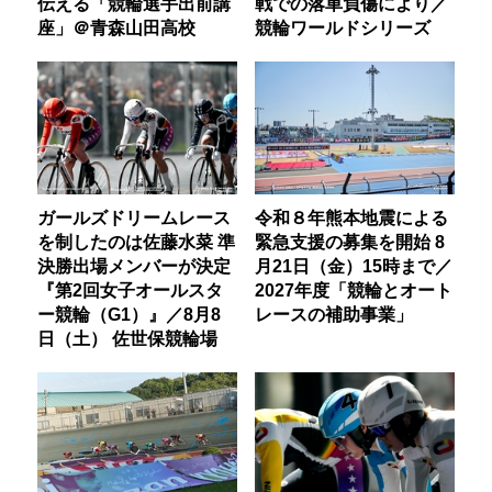
伝える「競輪選手出前講
戦での落車負傷により／
座」＠青森山田高校
競輪ワールドシリーズ
ガールズドリームレース
令和８年熊本地震による
を制したのは佐藤水菜 準
緊急支援の募集を開始 8
決勝出場メンバーが決定
月21日（金）15時まで／
『第2回女子オールスタ
2027年度「競輪とオート
ー競輪（G1）』／8月8
レースの補助事業」
日（土） 佐世保競輪場