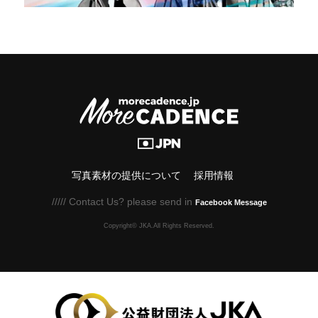
写真素材の提供について
採用情報
///// Contact Us? please send in
Facebook Message
Copyright© JKA.All Rights Reserved.