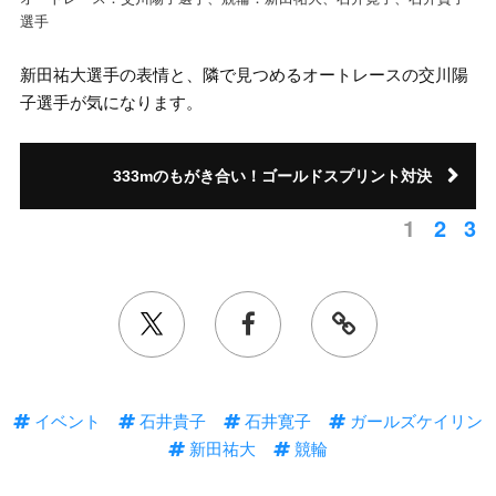
選手
新田祐大選手の表情と、隣で見つめるオートレースの交川陽
子選手が気になります。
333mのもがき合い！ゴールドスプリント対決
1
2
3
イベント
石井貴子
石井寛子
ガールズケイリン
新田祐大
競輪