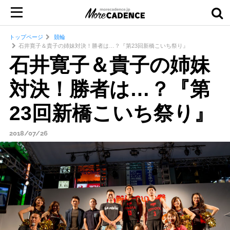
トップページ
競輪
石井寛子＆貴子の姉妹対決！勝者は…？『第23回新橋こいち祭り』
石井寛子＆貴子の姉妹
対決！勝者は…？『第
23回新橋こいち祭り』
2018/07/26