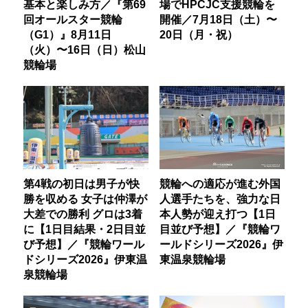
基本と楽しみ方／『第69
場でHPCJC支援競輪を
回オールスター競輪
開催／7月18日（土）〜
（G1）』8月11日
20日（月・祝）
（火）〜16日（日）松山
競輪場
第4戦の初日は男子が快
競輪への適応が進む外国
勝を収める 女子は仲澤が
人選手たちを、強力な日
大差での勝利 グロは3着
本人勢が迎え打つ【1日
に【1日目結果・2日目並
目並び予想】／『競輪ワ
び予想】／『競輪ワール
ールドシリーズ2026』伊
ドシリーズ2026』伊東温
東温泉競輪場
泉競輪場