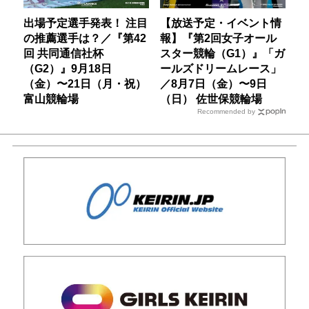
出場予定選手発表！ 注目
【放送予定・イベント情
の推薦選手は？／『第42
報】『第2回女子オール
回 共同通信社杯
スター競輪（G1）』「ガ
（G2）』9月18日
ールズドリームレース」
（金）〜21日（月・祝）
／8月7日（金）〜9日
富山競輪場
（日） 佐世保競輪場
Recommended by