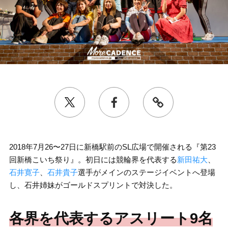
2018年7月26〜27日に新橋駅前のSL広場で開催される『第23
回新橋こいち祭り』。初日には競輪界を代表する
新田祐大
、
石井寛子
、
石井貴子
選手がメインのステージイベントへ登場
し、石井姉妹がゴールドスプリントで対決した。
各界を代表するアスリート9名