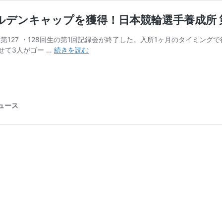
ルデンキャップを獲得！日本競輪選手養成所 第1
成所第127 ・128回生の第1回記録会が終了した。入所1ヶ月のタイミ
【イ
せて3人がゴー …
続きを読む
ン
タ
ビ
ュ
ー】
ニュース
第
1
回
記
録
会
3
人
が
ゴ
ー