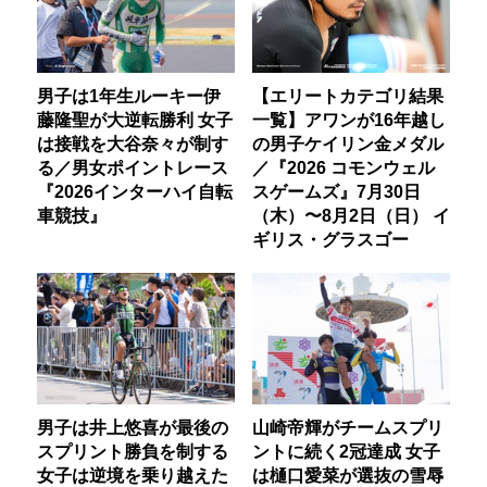
男子は1年生ルーキー伊
【エリートカテゴリ結果
藤隆聖が大逆転勝利 女子
一覧】アワンが16年越し
は接戦を大谷奈々が制す
の男子ケイリン金メダル
る／男女ポイントレース
／『2026 コモンウェル
『2026インターハイ自転
スゲームズ』7月30日
車競技』
（木）〜8月2日（日） イ
ギリス・グラスゴー
男子は井上悠喜が最後の
山崎帝輝がチームスプリ
スプリント勝負を制する
ントに続く2冠達成 女子
女子は逆境を乗り越えた
は樋口愛菜が選抜の雪辱