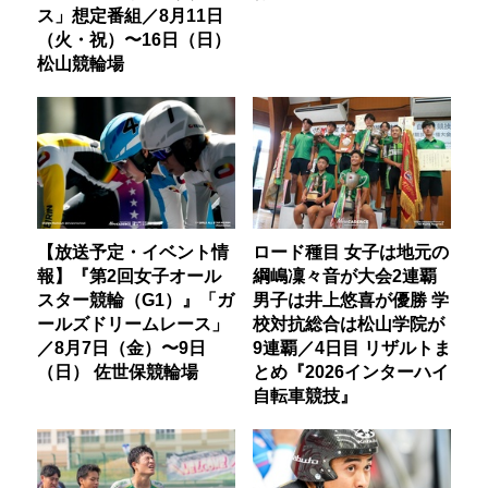
ス」想定番組／8月11日
（火・祝）〜16日（日）
松山競輪場
【放送予定・イベント情
ロード種目 女子は地元の
報】『第2回女子オール
綱嶋凜々音が大会2連覇
スター競輪（G1）』「ガ
男子は井上悠喜が優勝 学
ールズドリームレース」
校対抗総合は松山学院が
／8月7日（金）〜9日
9連覇／4日目 リザルトま
（日） 佐世保競輪場
とめ『2026インターハイ
自転車競技』