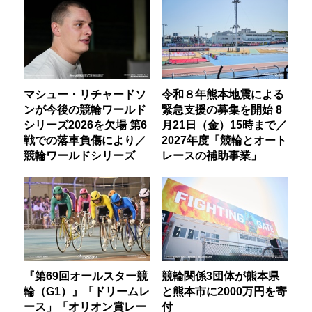
マシュー・リチャードソ
令和８年熊本地震による
ンが今後の競輪ワールド
緊急支援の募集を開始 8
シリーズ2026を欠場 第6
月21日（金）15時まで／
戦での落車負傷により／
2027年度「競輪とオート
競輪ワールドシリーズ
レースの補助事業」
『第69回オールスター競
競輪関係3団体が熊本県
輪（G1）』「ドリームレ
と熊本市に2000万円を寄
ース」「オリオン賞レー
付