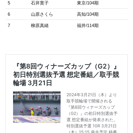
5
石井寛子
東京/104期
6
山原さくら
高知/104期
7
柳原真緒
福井/114期