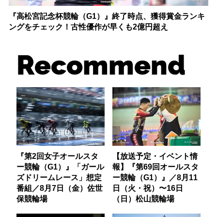
『高松宮記念杯競輪（G1）』終了時点、獲得賞金ランキ
ングをチェック！古性優作が早くも2億円超え
Recommend
『第2回女子オールスタ
【放送予定・イベント情
ー競輪（G1）』「ガール
報】『第69回オールスタ
ズドリームレース」想定
ー競輪（G1）』／8月11
番組／8月7日（金）佐世
日（火・祝）〜16日
保競輪場
（日）松山競輪場