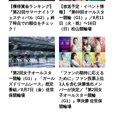
【獲得賞金ランキング】
【放送予定・イベント情
『第22回サマーナイトフ
報】『第69回オールスタ
ェスティバル（G2）』終
ー競輪（G1）』／8月11
了時点での順位をチェッ
日（火・祝）〜16日
ク！
（日）松山競輪場
『第2回女子オールスタ
「ファンの期待に応える
ー競輪（G1）』「ガール
ために」ファン投票上位
ズドリームレース」想定
3人を含む決勝進出メン
番組／8月7日（金）佐世
バーが決定／『第2回女
保競輪場
子オールスター競輪
（G1）』準決勝 佐世保
競輪場