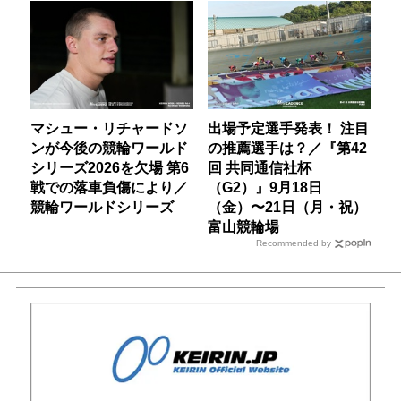
マシュー・リチャードソ
出場予定選手発表！ 注目
ンが今後の競輪ワールド
の推薦選手は？／『第42
シリーズ2026を欠場 第6
回 共同通信社杯
戦での落車負傷により／
（G2）』9月18日
競輪ワールドシリーズ
（金）〜21日（月・祝）
富山競輪場
Recommended by