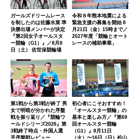
ガールズドリームレース
令和８年熊本地震による
を制したのは佐藤水菜 準
緊急支援の募集を開始 8
決勝出場メンバーが決定
月21日（金）15時まで／
『第2回女子オールスタ
2027年度「競輪とオート
ー競輪（G1）』／8月8
レースの補助事業」
日（土） 佐世保競輪場
第1戦から第3戦が終了 男
初心者にこそおすすめ！
女で明暗が分かれた序盤
「オールスター競輪」の
戦を振り返り／『競輪ワ
基本と楽しみ方／『第69
ールドシリーズ2026』第
回オールスター競輪
3戦終了時点・外国人選
（G1）』8月11日
手序盤戦レビュー
（火）〜16日（日）松山