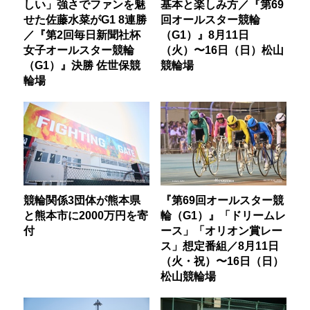
しい」強さでファンを魅
基本と楽しみ方／『第69
せた佐藤水菜がG1 8連勝
回オールスター競輪
／『第2回毎日新聞社杯
（G1）』8月11日
女子オールスター競輪
（火）〜16日（日）松山
（G1）』決勝 佐世保競
競輪場
輪場
競輪関係3団体が熊本県
『第69回オールスター競
と熊本市に2000万円を寄
輪（G1）』「ドリームレ
付
ース」「オリオン賞レー
ス」想定番組／8月11日
（火・祝）〜16日（日）
松山競輪場