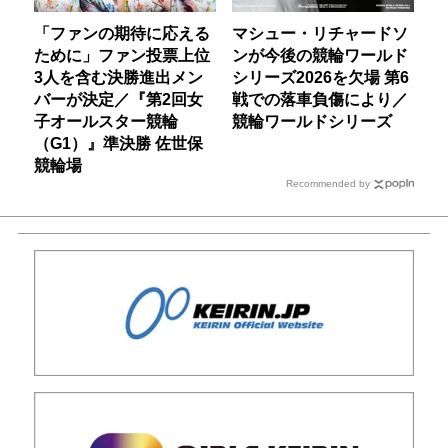
「ファンの期待に応える
マシュー・リチャードソ
ために」ファン投票上位
ンが今後の競輪ワールド
3人を含む決勝進出メン
シリーズ2026を欠場 第6
バーが決定／『第2回女
戦での落車負傷により／
子オールスター競輪
競輪ワールドシリーズ
（G1）』準決勝 佐世保
競輪場
Recommended by