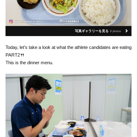
写真ギャラリーを見る
8 photos
Today, let’s take a look at what the athlete candidates are eating
PART2🍴
This is the dinner menu.