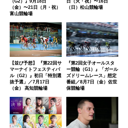
（G2）』9月18日
日（火・祝）〜16日
（金）〜21日（月・祝）
（日）松山競輪場
富山競輪場
【並び予想】 『第22回サ
『第2回女子オールスタ
マーナイトフェスティバ
ー競輪（G1）』「ガール
ル（G2）』初日「特別選
ズドリームレース」想定
抜予選」／7月17日
番組／8月7日（金）佐世
（金） 高知競輪場
保競輪場