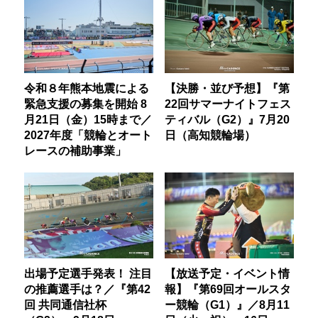
令和８年熊本地震による
【決勝・並び予想】『第
緊急支援の募集を開始 8
22回サマーナイトフェス
月21日（金）15時まで／
ティバル（G2）』7月20
2027年度「競輪とオート
日（高知競輪場）
レースの補助事業」
出場予定選手発表！ 注目
【放送予定・イベント情
の推薦選手は？／『第42
報】『第69回オールスタ
回 共同通信社杯
ー競輪（G1）』／8月11