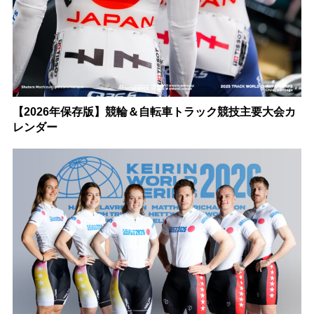
【2026年保存版】競輪＆自転車トラック競技主要大会カ
レンダー