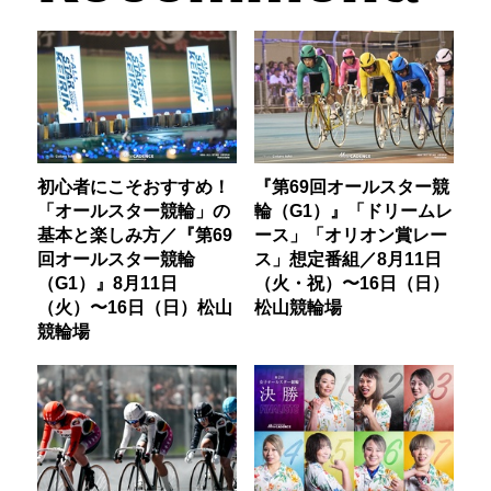
初心者にこそおすすめ！
『第69回オールスター競
「オールスター競輪」の
輪（G1）』「ドリームレ
基本と楽しみ方／『第69
ース」「オリオン賞レー
回オールスター競輪
ス」想定番組／8月11日
（G1）』8月11日
（火・祝）〜16日（日）
（火）〜16日（日）松山
松山競輪場
競輪場