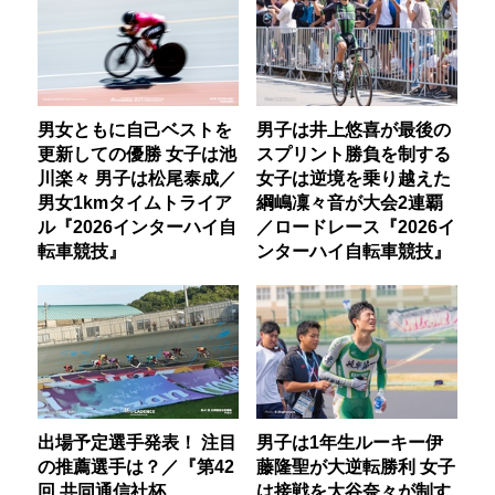
男女ともに自己ベストを
男子は井上悠喜が最後の
更新しての優勝 女子は池
スプリント勝負を制する
川楽々 男子は松尾泰成／
女子は逆境を乗り越えた
男女1kmタイムトライア
綱嶋凜々音が大会2連覇
ル『2026インターハイ自
／ロードレース『2026イ
転車競技』
ンターハイ自転車競技』
出場予定選手発表！ 注目
男子は1年生ルーキー伊
の推薦選手は？／『第42
藤隆聖が大逆転勝利 女子
回 共同通信社杯
は接戦を大谷奈々が制す