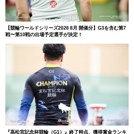
【競輪ワールドシリーズ2026 8月 開催分】G3を含む第7
戦〜第10戦の出場予定選手が決定！
『高松宮記念杯競輪（G1）』終了時点、獲得賞金ランキ