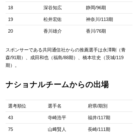
18
深谷知広
静岡/96期
19
松井宏佑
神奈川/113期
20
香川雄介
香川/76期
スポンサーである共同通信社からの推薦選手は永澤剛（青
森/91期）、成田和也（福島/88期）、橋本壮史（茨城/119
期）。
ナショナルチームからの出場
選考順位
選手名
府県/期別
43
寺崎浩平
福井/117期
75
山﨑賢人
長崎/111期