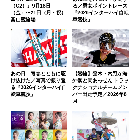
（G2）』9月18日
る／男女ポイントレース
（金）〜21日（月・祝）
『2026インターハイ自転
富山競輪場
車競技』
あの日、青春とともに駆
【競輪】窪木・内野が海
け抜けた／写真で振り返
外勢と同あっせん トラッ
る『2026インターハイ自
クナショナルチームメン
転車競技』
バー出走予定／2026年8
月