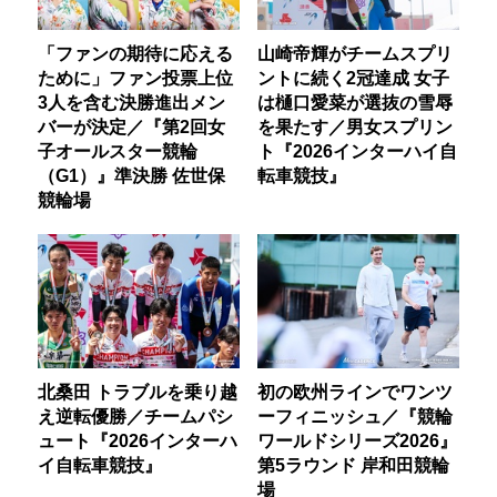
「ファンの期待に応える
山崎帝輝がチームスプリ
ために」ファン投票上位
ントに続く2冠達成 女子
3人を含む決勝進出メン
は樋口愛菜が選抜の雪辱
バーが決定／『第2回女
を果たす／男女スプリン
子オールスター競輪
ト『2026インターハイ自
（G1）』準決勝 佐世保
転車競技』
競輪場
北桑田 トラブルを乗り越
初の欧州ラインでワンツ
え逆転優勝／チームパシ
ーフィニッシュ／『競輪
ュート『2026インターハ
ワールドシリーズ2026』
イ自転車競技』
第5ラウンド 岸和田競輪
場