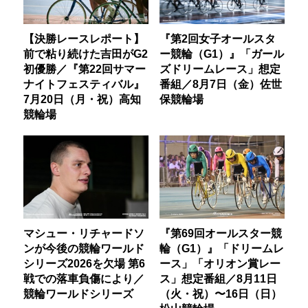
【決勝レースレポート】
『第2回女子オールスタ
前で粘り続けた吉田がG2
ー競輪（G1）』「ガール
初優勝／『第22回サマー
ズドリームレース」想定
ナイトフェスティバル』
番組／8月7日（金）佐世
7月20日（月・祝）高知
保競輪場
競輪場
マシュー・リチャードソ
『第69回オールスター競
ンが今後の競輪ワールド
輪（G1）』「ドリームレ
シリーズ2026を欠場 第6
ース」「オリオン賞レー
戦での落車負傷により／
ス」想定番組／8月11日
競輪ワールドシリーズ
（火・祝）〜16日（日）