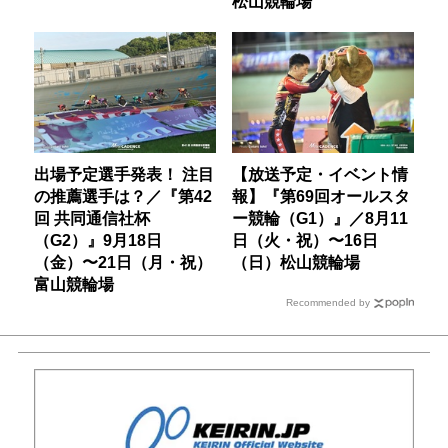
松山競輪場
出場予定選手発表！ 注目
【放送予定・イベント情
の推薦選手は？／『第42
報】『第69回オールスタ
回 共同通信社杯
ー競輪（G1）』／8月11
（G2）』9月18日
日（火・祝）〜16日
（金）〜21日（月・祝）
（日）松山競輪場
富山競輪場
Recommended by