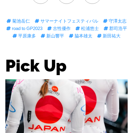
菊池岳仁
サマーナイトフェスティバル
守澤太志
road to GP2023
古性優作
松浦悠士
郡司浩平
平原康多
新山響平
脇本雄太
新田祐大
Pick Up