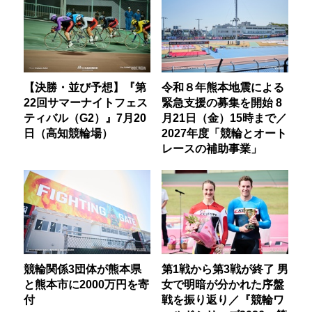
【決勝・並び予想】『第
令和８年熊本地震による
22回サマーナイトフェス
緊急支援の募集を開始 8
ティバル（G2）』7月20
月21日（金）15時まで／
日（高知競輪場）
2027年度「競輪とオート
レースの補助事業」
競輪関係3団体が熊本県
第1戦から第3戦が終了 男
と熊本市に2000万円を寄
女で明暗が分かれた序盤
付
戦を振り返り／『競輪ワ