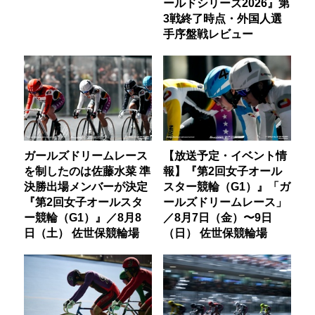
ールドシリーズ2026』第
3戦終了時点・外国人選
手序盤戦レビュー
ガールズドリームレース
【放送予定・イベント情
を制したのは佐藤水菜 準
報】『第2回女子オール
決勝出場メンバーが決定
スター競輪（G1）』「ガ
『第2回女子オールスタ
ールズドリームレース」
ー競輪（G1）』／8月8
／8月7日（金）〜9日
日（土） 佐世保競輪場
（日） 佐世保競輪場