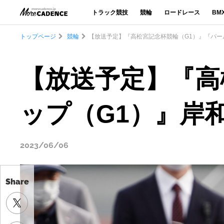
トラック競技
競輪
ロードレース
BM
トップページ
競輪
【放送予定】『高松宮記念杯競輪（G1）』『パー
【放送予定】『高
ップ（G1）』岸
2023/06/06
Share