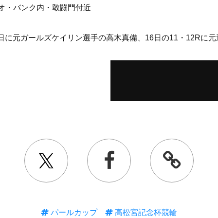
オ・バンク内・敢闘門付近
5日に元ガールズケイリン選手の高木真備、16日の11・12Rに
パールカップ
高松宮記念杯競輪