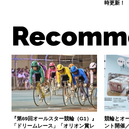
時更新！
Recomm
『第69回オールスター競輪（G1）』
競輪とオ
「ドリームレース」「オリオン賞レ
ント開催／