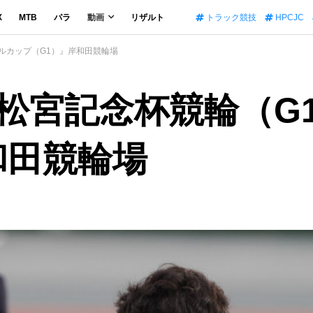
X
MTB
パラ
動画
リザルト
トラック競技
HPCJC
ルカップ（G1）』岸和田競輪場
松宮記念杯競輪（G
和田競輪場