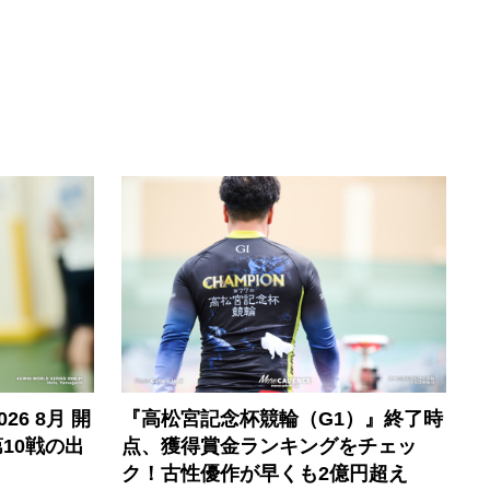
6 8月 開
『高松宮記念杯競輪（G1）』終了時
10戦の出
点、獲得賞金ランキングをチェッ
ク！古性優作が早くも2億円超え