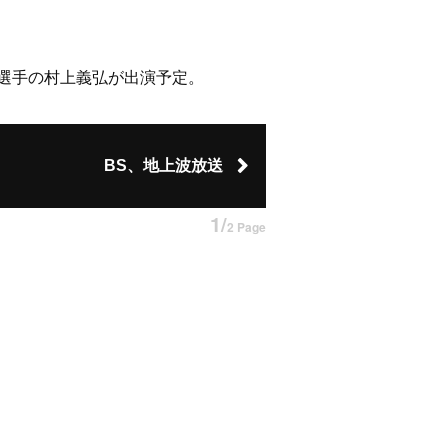
元選手の村上義弘が出演予定。
BS、地上波放送
1/
2 Page