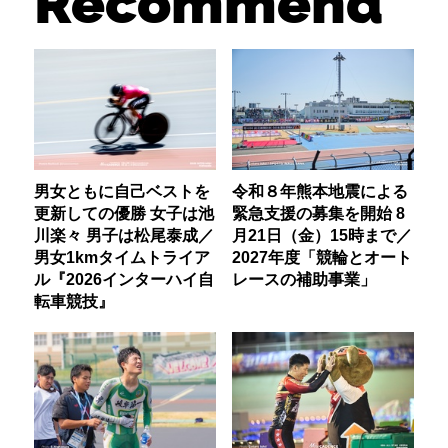
Recommend
男女ともに自己ベストを
令和８年熊本地震による
更新しての優勝 女子は池
緊急支援の募集を開始 8
川楽々 男子は松尾泰成／
月21日（金）15時まで／
男女1kmタイムトライア
2027年度「競輪とオート
ル『2026インターハイ自
レースの補助事業」
転車競技』