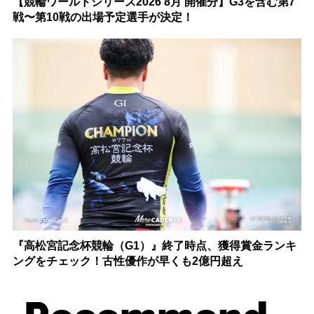
【競輪ワールドシリーズ2026 8月 開催分】G3を含む第7
戦〜第10戦の出場予定選手が決定！
『高松宮記念杯競輪（G1）』終了時点、獲得賞金ランキ
ングをチェック！古性優作が早くも2億円超え