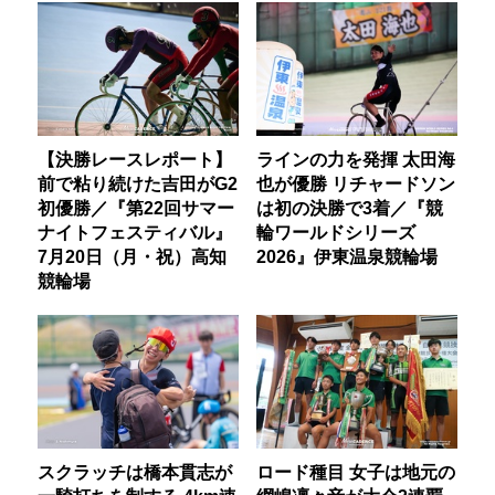
【決勝レースレポート】
ラインの力を発揮 太田海
前で粘り続けた吉田がG2
也が優勝 リチャードソン
初優勝／『第22回サマー
は初の決勝で3着／『競
ナイトフェスティバル』
輪ワールドシリーズ
7月20日（月・祝）高知
2026』伊東温泉競輪場
競輪場
スクラッチは橋本貫志が
ロード種目 女子は地元の