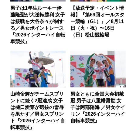
男子は1年生ルーキー伊
【放送予定・イベント情
藤隆聖が大逆転勝利 女子
報】『第69回オールスタ
は接戦を大谷奈々が制す
ー競輪（G1）』／8月11
る／男女ポイントレース
日（火・祝）〜16日
『2026インターハイ自転
（日）松山競輪場
車競技』
山崎帝輝がチームスプリ
男女ともに全国大会初戴
ントに続く2冠達成 女子
冠 男子は八重幡勇世 女
は樋口愛菜が選抜の雪辱
子は阿部陽海 ／男女ケイ
を果たす／男女スプリン
リン『2026インターハイ
ト『2026インターハイ自
自転車競技』
転車競技』