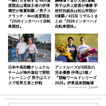
一騎打ちを制する 4km速
綱嶋凜々音が大会2連覇
度競走は選抜王者の伊澤
男子は井上悠喜が優勝 学
璃空が春夏制覇 ／男子ス
校対抗総合は松山学院が
クラッチ・4km速度競走
9連覇／4日目 リザルトま
『2026インターハイ自転
とめ『2026インターハイ
車競技』
自転車競技』
日本中長距離ナショナル
アンドルーズが3回目の
チームが海外遠征で実戦
完全優勝 仲澤は3着／
トレーニング 男子はスイ
『競輪ワールドシリーズ
スで世界王者と対戦
2026』伊東温泉競輪場
Recommended by