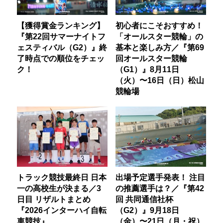
【獲得賞金ランキング】
初心者にこそおすすめ！
『第22回サマーナイトフ
「オールスター競輪」の
ェスティバル（G2）』終
基本と楽しみ方／『第69
了時点での順位をチェッ
回オールスター競輪
ク！
（G1）』8月11日
（火）〜16日（日）松山
競輪場
トラック競技最終日 日本
出場予定選手発表！ 注目
一の高校生が決まる／3
の推薦選手は？／『第42
日目 リザルトまとめ
回 共同通信社杯
『2026インターハイ自転
（G2）』9月18日
車競技』
（金）〜21日（月・祝）