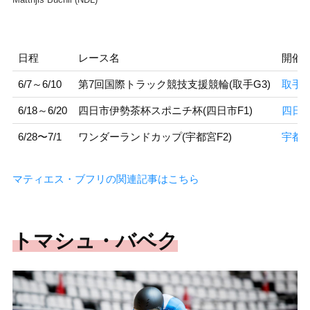
Matthjis Buchli (NDL)
日程
レース名
開催
6/7～6/10
第7回国際トラック競技支援競輪(取手G3)
取手
6/18～6/20
四日市伊勢茶杯スポニチ杯(四日市F1)
四日
6/28〜7/1
ワンダーランドカップ(宇都宮F2)
宇都
マティエス・ブフリの関連記事はこちら
トマシュ・バベク