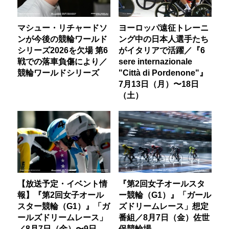
マシュー・リチャードソ
ヨーロッパ遠征トレーニ
ンが今後の競輪ワールド
ング中の日本人選手たち
シリーズ2026を欠場 第6
がイタリアで活躍／『6
戦での落車負傷により／
sere internazionale
競輪ワールドシリーズ
"Città di Pordenone"』
7月13日（月）〜18日
（土）
【放送予定・イベント情
『第2回女子オールスタ
報】『第2回女子オール
ー競輪（G1）』「ガール
スター競輪（G1）』「ガ
ズドリームレース」想定
ールズドリームレース」
番組／8月7日（金）佐世
／8月7日（金）〜9日
保競輪場