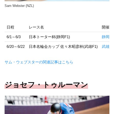
Sam Webster (NZL)
日程
レース名
開催地
6/1～6/3
日本トーター杯(静岡F1)
静岡競
6/20～6/22
日本名輪会カップ 佐々木昭彦杯(武雄F1)
武雄競
サム・ウェブスターの関連記事はこちら
ジョセフ・トゥルーマン