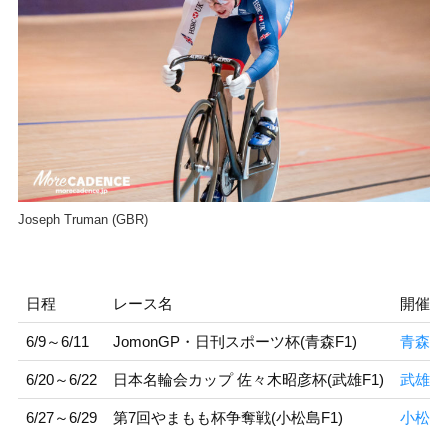
Joseph Truman (GBR)
日程
レース名
開催地
6/9～6/11
JomonGP・日刊スポーツ杯(青森F1)
青森競
6/20～6/22
日本名輪会カップ 佐々木昭彦杯(武雄F1)
武雄競
6/27～6/29
第7回やまもも杯争奪戦(小松島F1)
小松島