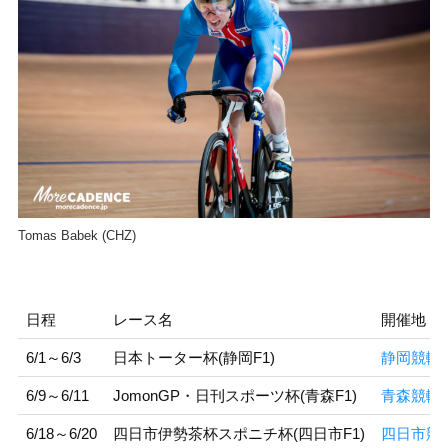
Tomas Babek (CHZ)
日程
レース名
開催地
6/1～6/3
日本トーター杯(静岡F1)
静岡競輪
6/9～6/11
JomonGP・日刊スポーツ杯(青森F1)
青森競輪
6/18～6/20
四日市伊勢茶杯スポニチ杯(四日市F1)
四日市競