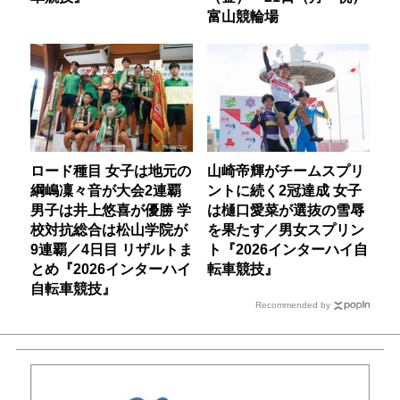
富山競輪場
ロード種目 女子は地元の
山崎帝輝がチームスプリ
綱嶋凜々音が大会2連覇
ントに続く2冠達成 女子
男子は井上悠喜が優勝 学
は樋口愛菜が選抜の雪辱
校対抗総合は松山学院が
を果たす／男女スプリン
9連覇／4日目 リザルトま
ト『2026インターハイ自
とめ『2026インターハイ
転車競技』
自転車競技』
Recommended by