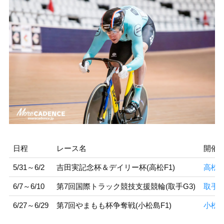
日程
レース名
開催
5/31～6/2
吉田実記念杯＆デイリー杯(高松F1)
高松
6/7～6/10
第7回国際トラック競技支援競輪(取手G3)
取手
6/27～6/29
第7回やまもも杯争奪戦(小松島F1)
小松