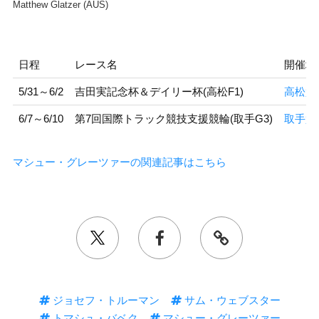
Matthew Glatzer (AUS)
日程
レース名
開催地
5/31～6/2
吉田実記念杯＆デイリー杯(高松F1)
高松競
6/7～6/10
第7回国際トラック競技支援競輪(取手G3)
取手競
マシュー・グレーツァーの関連記事はこちら
ジョセフ・トルーマン
サム・ウェブスター
トマシュ・バベク
マシュー・グレーツァー