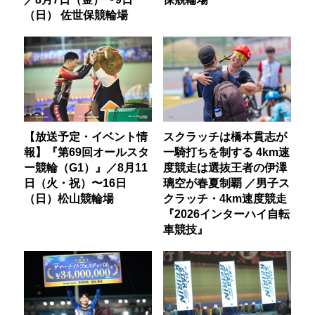
（日） 佐世保競輪場
【放送予定・イベント情
スクラッチは橋本貫志が
報】『第69回オールスタ
一騎打ちを制する 4km速
ー競輪（G1）』／8月11
度競走は選抜王者の伊澤
日（火・祝）〜16日
璃空が春夏制覇 ／男子ス
（日）松山競輪場
クラッチ・4km速度競走
『2026インターハイ自転
車競技』