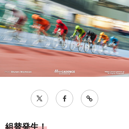
組替発生！