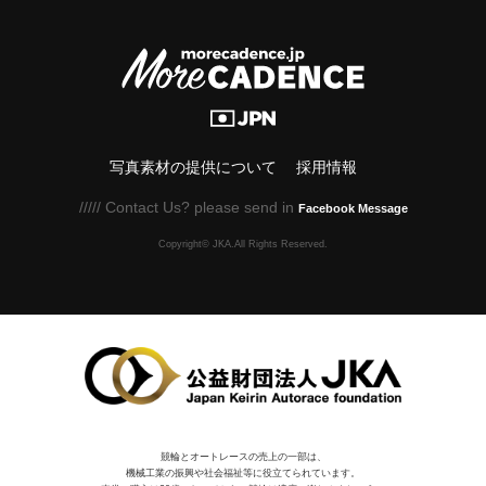
写真素材の提供について
採用情報
///// Contact Us? please send in
Facebook Message
Copyright© JKA.All Rights Reserved.
競輪とオートレースの売上の一部は、
機械⼯業の振興や社会福祉等に役⽴てられています。