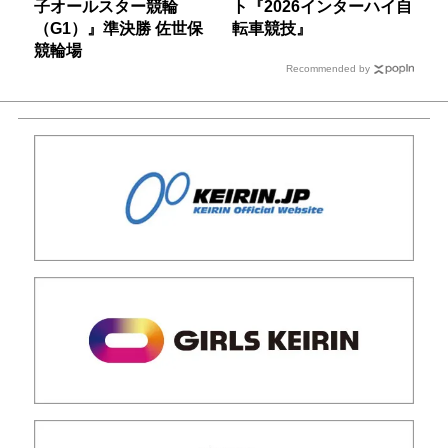
子オールスター競輪
ト『2026インターハイ自
（G1）』準決勝 佐世保
転車競技』
競輪場
Recommended by