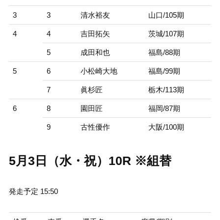
3
3
清水裕友
山口/105期
4
4
吉田拓矢
茨城/107期
5
成田和也
福島/88期
5
6
小松崎大地
福島/99期
7
眞杉匠
栃木/113期
6
8
園田匠
福岡/87期
9
古性優作
大阪/100期
5月3日（水・祝）10R ※組替
発走予定 15:50