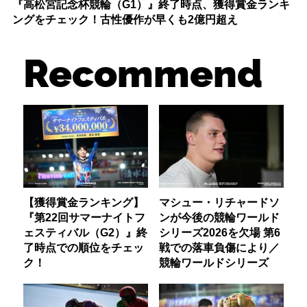
『高松宮記念杯競輪（G1）』終了時点、獲得賞金ランキ
ングをチェック！古性優作が早くも2億円超え
Recommend
【獲得賞金ランキング】
マシュー・リチャードソ
『第22回サマーナイトフ
ンが今後の競輪ワールド
ェスティバル（G2）』終
シリーズ2026を欠場 第6
了時点での順位をチェッ
戦での落車負傷により／
ク！
競輪ワールドシリーズ