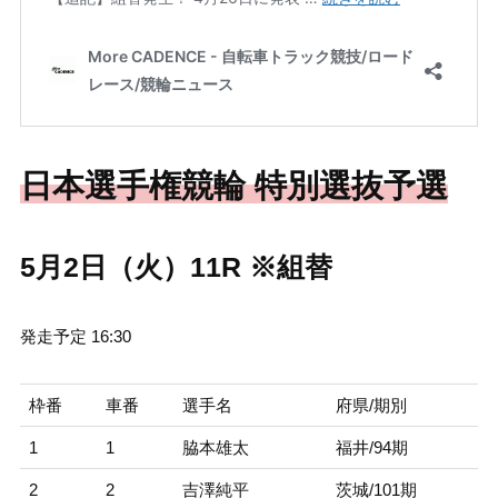
日本選手権競輪 特別選抜予選
5月2日（火）11R ※組替
発走予定 16:30
枠番
車番
選手名
府県/期別
1
1
脇本雄太
福井/94期
2
2
吉澤純平
茨城/101期