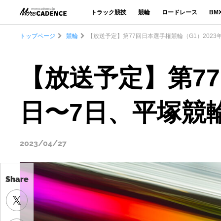
トラック競技
競輪
ロードレース
BM
トップページ
競輪
【放送予定】第77回日本選手権競輪（G1）202
【放送予定】第77
日〜7日、平塚競
2023/04/27
Share