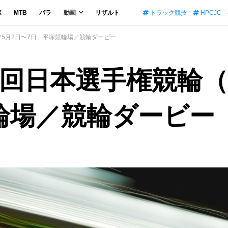
X
MTB
パラ
動画
リザルト
トラック競技
HPCJC
3年5月2日〜7日、平塚競輪場／競輪ダービー
回日本選手権競輪（G
輪場／競輪ダービー