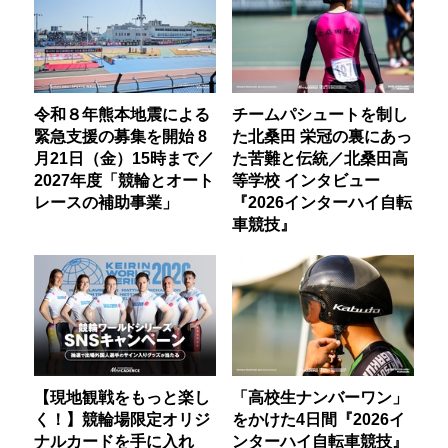
令和８年熊本地震による
チームパシュートを制し
緊急支援の募集を開始 8
た北桑田 栄冠の裏にあっ
月21日（金）15時まで／
た苦難と伝統／北桑田高
2027年度「競輪とオート
等学校 インタビュー
レースの補助事業」
『2026インターハイ自転
車競技』
【現地観戦をもっと楽し
「高校生ナンバーワン」
く！】競輪場限定オリジ
をかけた4日間『2026イ
ナルカードを手に入れ
ンターハイ自転車競技』