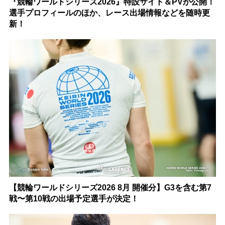
『競輪ワールドシリーズ2026』特設サイト＆PVが公開！
選手プロフィールのほか、レース出場情報などを随時更
新！
【競輪ワールドシリーズ2026 8月 開催分】G3を含む第7
戦〜第10戦の出場予定選手が決定！