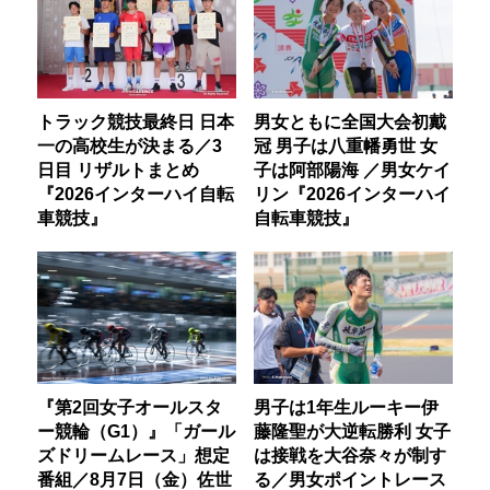
トラック競技最終日 日本
男女ともに全国大会初戴
一の高校生が決まる／3
冠 男子は八重幡勇世 女
日目 リザルトまとめ
子は阿部陽海 ／男女ケイ
『2026インターハイ自転
リン『2026インターハイ
車競技』
自転車競技』
『第2回女子オールスタ
男子は1年生ルーキー伊
ー競輪（G1）』「ガール
藤隆聖が大逆転勝利 女子
ズドリームレース」想定
は接戦を大谷奈々が制す
番組／8月7日（金）佐世
る／男女ポイントレース