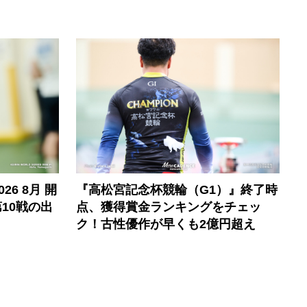
6 8月 開
『高松宮記念杯競輪（G1）』終了時
10戦の出
点、獲得賞金ランキングをチェッ
ク！古性優作が早くも2億円超え