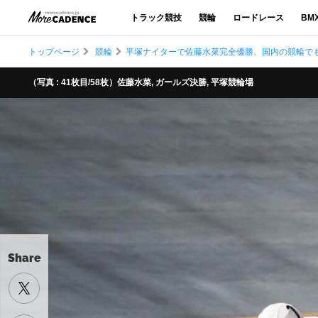
トラック競技
競輪
ロードレース
BM
トップページ
競輪
平塚ナイターで佐藤水菜完全優勝、国内の競輪で
（写真 : 41枚目/58枚）佐藤水菜, ガールズ決勝, 平塚競輪場
Share