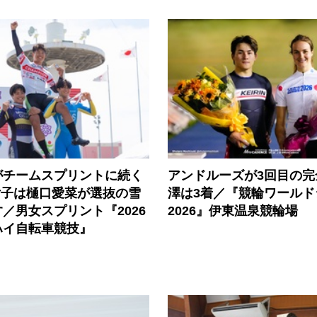
がチームスプリントに続く
アンドルーズが3回目の完
女子は樋口愛菜が選抜の雪
澤は3着／『競輪ワールド
／男女スプリント『2026
2026』伊東温泉競輪場
ハイ自転車競技』