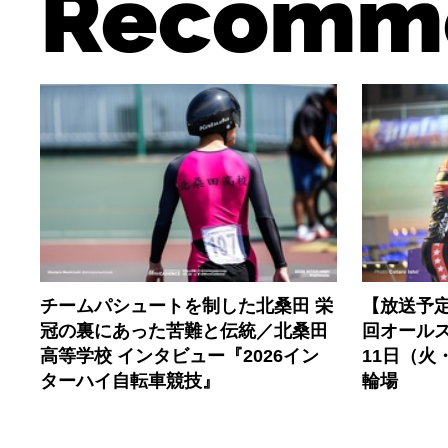
Recomm
チームパシュートを制した北桑田 栄
【放送予定
冠の裏にあった苦難と伝統／北桑田
回オールス
高等学校 インタビュー『2026イン
11日（火
ターハイ自転車競技』
輪場