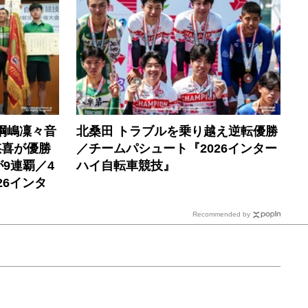
綱嶋凜々音
北桑田 トラブルを乗り越え逆転優勝
悠喜が優勝
／チームパシュート『2026インター
9連覇／4
ハイ自転車競技』
26インタ
Recommended by