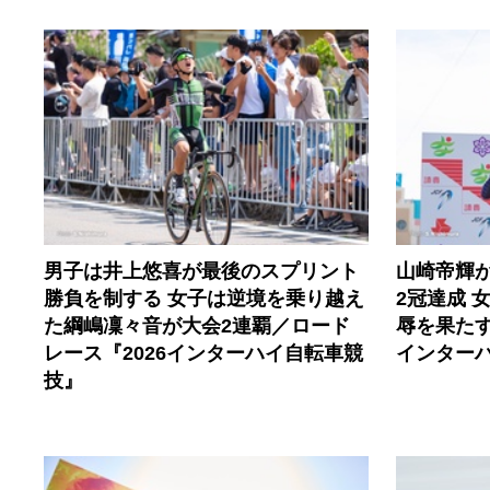
男子は井上悠喜が最後のスプリント
山崎帝輝
勝負を制する 女子は逆境を乗り越え
2冠達成 
た綱嶋凜々音が大会2連覇／ロード
辱を果たす
レース『2026インターハイ自転車競
インター
技』