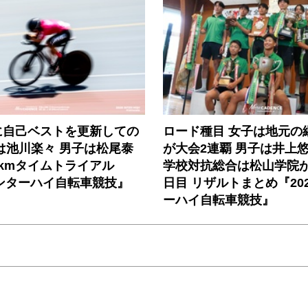
に自己ベストを更新しての
ロード種目 女子は地元の
は池川楽々 男子は松尾泰
が大会2連覇 男子は井上
kmタイムトライアル
学校対抗総合は松山学院が
インターハイ自転車競技』
日目 リザルトまとめ『20
ーハイ自転車競技』