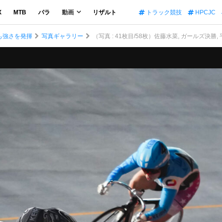
X
MTB
パラ
動画
リザルト
トラック競技
HPCJC
も強さを発揮
写真ギャラリー
（写真 : 41枚目/58枚）佐藤水菜, ガールズ決勝,