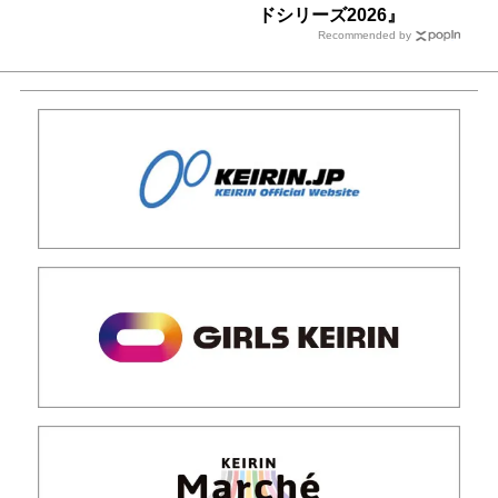
ドシリーズ2026』
Recommended by