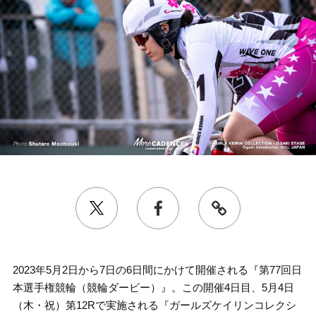
2023年5月2日から7日の6日間にかけて開催される『第77回日
本選手権競輪（競輪ダービー）』。この開催4日目、5月4日
（木・祝）第12Rで実施される『ガールズケイリンコレクシ