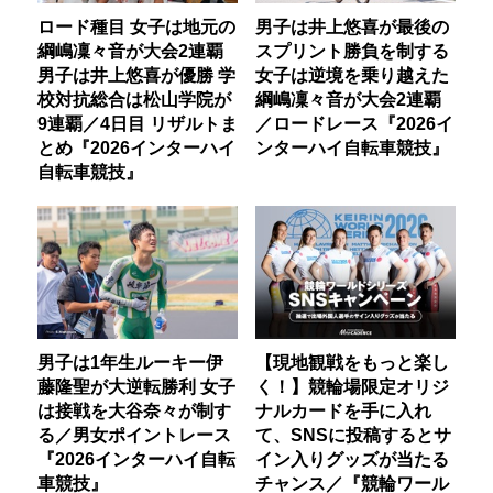
ロード種目 女子は地元の
男子は井上悠喜が最後の
綱嶋凜々音が大会2連覇
スプリント勝負を制する
男子は井上悠喜が優勝 学
女子は逆境を乗り越えた
校対抗総合は松山学院が
綱嶋凜々音が大会2連覇
9連覇／4日目 リザルトま
／ロードレース『2026イ
とめ『2026インターハイ
ンターハイ自転車競技』
自転車競技』
男子は1年生ルーキー伊
【現地観戦をもっと楽し
藤隆聖が大逆転勝利 女子
く！】競輪場限定オリジ
は接戦を大谷奈々が制す
ナルカードを手に入れ
る／男女ポイントレース
て、SNSに投稿するとサ
『2026インターハイ自転
イン入りグッズが当たる
車競技』
チャンス／『競輪ワール