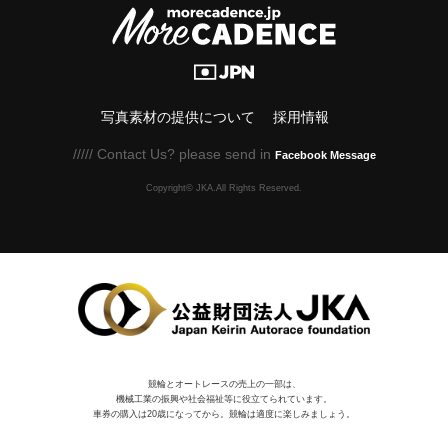
写真素材の提供について
採用情報
///// Contact Us? please send in
Facebook Message
Copyright© JKA.All Rights Reserved.
競輪とオートレースの売上の一部は、
機械⼯業の振興や社会福祉等に役⽴てられています。
車券の購入は20歳になってから。競輪は適度に楽しみましょう。