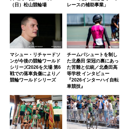
（日）松山競輪場
レースの補助事業」
マシュー・リチャードソ
チームパシュートを制し
ンが今後の競輪ワールド
た北桑田 栄冠の裏にあっ
シリーズ2026を欠場 第6
た苦難と伝統／北桑田高
戦での落車負傷により／
等学校 インタビュー
競輪ワールドシリーズ
『2026インターハイ自転
車競技』