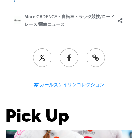
ガールズケイリンコレクション
Pick Up