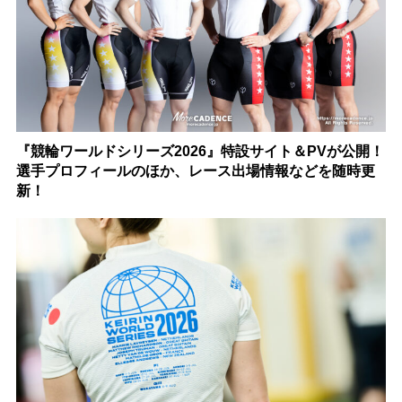
『競輪ワールドシリーズ2026』特設サイト＆PVが公開！
選手プロフィールのほか、レース出場情報などを随時更
新！