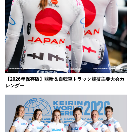
【2026年保存版】競輪＆自転車トラック競技主要大会カ
レンダー