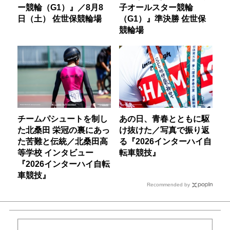
ー競輪（G1）』／8月8
子オールスター競輪
日（土） 佐世保競輪場
（G1）』準決勝 佐世保
競輪場
チームパシュートを制し
あの日、青春とともに駆
た北桑田 栄冠の裏にあっ
け抜けた／写真で振り返
た苦難と伝統／北桑田高
る『2026インターハイ自
等学校 インタビュー
転車競技』
『2026インターハイ自転
車競技』
Recommended by