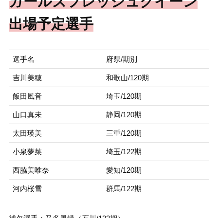
ガールズフレッシュクイーン
出場予定選手
選手名
府県/期別
吉川美穂
和歌山/120期
飯田風音
埼玉/120期
山口真未
静岡/120期
太田瑛美
三重/120期
小泉夢菜
埼玉/122期
西脇美唯奈
愛知/120期
河内桜雪
群馬/122期