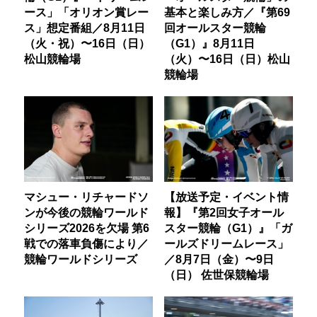
ース」「オリオン賞レー
基本と楽しみ方／『第69
ス」想定番組／8月11日
回オールスター競輪
（火・祝）〜16日（日）
（G1）』8月11日
松山競輪場
（火）〜16日（日）松山
競輪場
マシュー・リチャードソ
【放送予定・イベント情
ンが今後の競輪ワールド
報】『第2回女子オール
シリーズ2026を欠場 第6
スター競輪（G1）』「ガ
戦での落車負傷により／
ールズドリームレース」
競輪ワールドシリーズ
／8月7日（金）〜9日
（日） 佐世保競輪場