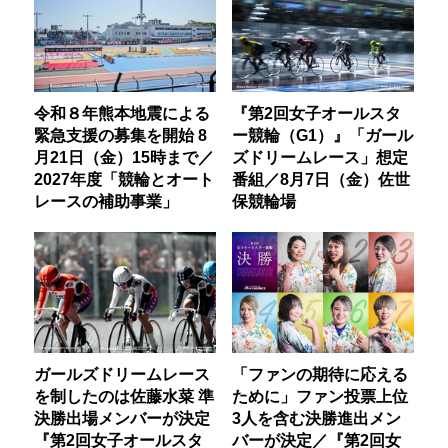
令和８年熊本地震による
『第2回女子オールスタ
緊急支援の募集を開始 8
ー競輪（G1）』「ガール
月21日（金）15時まで／
ズドリームレース」想定
2027年度「競輪とオート
番組／8月7日（金）佐世
レースの補助事業」
保競輪場
ガールズドリームレース
「ファンの期待に応える
を制したのは佐藤水菜 準
ために」ファン投票上位
決勝出場メンバーが決定
3人を含む決勝進出メン
『第2回女子オールスタ
バーが決定／『第2回女