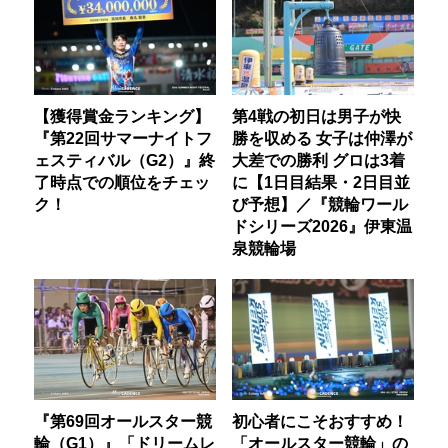
【獲得賞金ランキング】
第4戦の初日は男子が快
『第22回サマーナイトフ
勝を収める 女子は仲澤が
ェスティバル（G2）』終
大差での勝利 グロは3着
了時点での順位をチェッ
に【1日目結果・2日目並
ク！
び予想】／『競輪ワール
ドシリーズ2026』伊東温
泉競輪場
『第69回オールスター競
初心者にこそおすすめ！
輪（G1）』「ドリームレ
「オールスター競輪」の