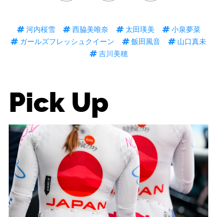
河内桜雪
西脇美唯奈
太田瑛美
小泉夢菜
ガールズフレッシュクイーン
飯田風音
山口真未
吉川美穂
Pick Up