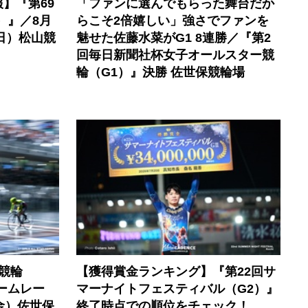
】『第69
「ファンに選んでもらった舞台だか
）』／8月
らこそ2倍嬉しい」強さでファンを
日）松山競
魅せた佐藤水菜がG1 8連勝／『第2
回毎日新聞社杯女子オールスター競
輪（G1）』決勝 佐世保競輪場
競輪
【獲得賞金ランキング】『第22回サ
ームレー
マーナイトフェスティバル（G2）』
金）佐世保
終了時点での順位をチェック！