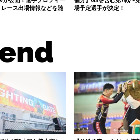
PVが公開！選手プロフィー
催分】G3を含む第7戦〜第
、レース出場情報などを随
場予定選手が決定！
end