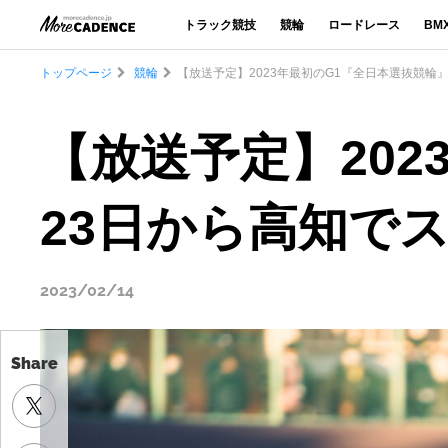
トラック競技
競輪
ロードレース
BM
トップページ
競輪
【放送予定】2023年最初のG1『全日本選抜競輪
【放送予定】202
23日から高知で
2023/02/14
Share