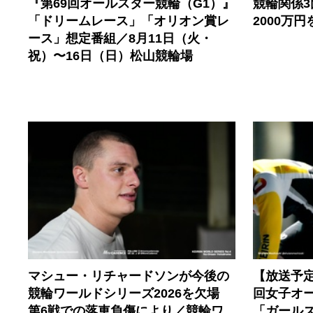
『第69回オールスター競輪（G1）』
競輪関係
「ドリームレース」「オリオン賞レ
2000万
ース」想定番組／8月11日（火・
祝）〜16日（日）松山競輪場
マシュー・リチャードソンが今後の
【放送予
競輪ワールドシリーズ2026を欠場
回女子オ
第6戦での落車負傷により／競輪ワ
「ガールズ