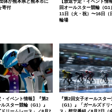
3団体が熊本県と熊本市に
【放送予定・イベント情報
円を寄付
回オールスター競輪（G1
11日（火・祝）〜16日（
輪場
定・イベント情報】『第2
『第2回女子オールスター
ールスター競輪（G1）』
（G1）』「ガールズドリ
ドリームレース」／8月7
ス」想定番組／8月7日（