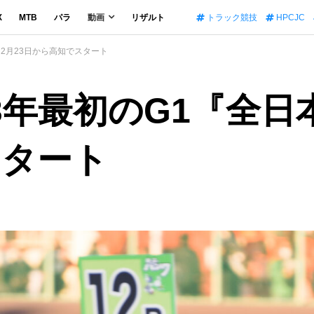
X
MTB
パラ
動画
リザルト
トラック競技
HPCJC
』2月23日から高知でスタート
3年最初のG1『全日
スタート