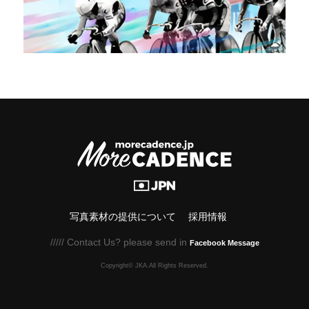
写真素材の提供について
採用情報
///// Contact Us? please send in
Facebook Message
Copyright© JKA.All Rights Reserved.