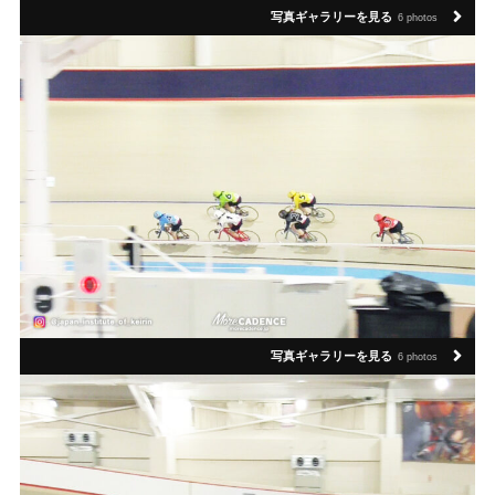
写真ギャラリーを見る
6 photos
写真ギャラリーを見る
6 photos