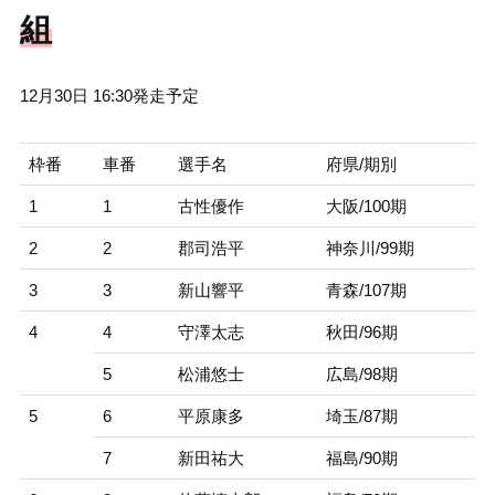
組
12月30日 16:30発走予定
枠番
車番
選手名
府県/期別
1
1
古性優作
大阪/100期
2
2
郡司浩平
神奈川/99期
3
3
新山響平
青森/107期
4
4
守澤太志
秋田/96期
5
松浦悠士
広島/98期
5
6
平原康多
埼玉/87期
7
新田祐大
福島/90期