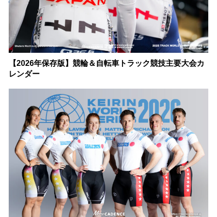
【2026年保存版】競輪＆自転車トラック競技主要大会カ
レンダー