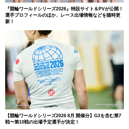
『競輪ワールドシリーズ2026』特設サイト＆PVが公開！
選手プロフィールのほか、レース出場情報などを随時更
新！
【競輪ワールドシリーズ2026 8月 開催分】G3を含む第7
戦〜第10戦の出場予定選手が決定！