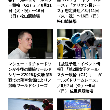
ー競輪（G1）』／8月11
ース」「オリオン賞レー
日（火・祝）〜16日
ス」想定番組／8月11日
（日）松山競輪場
（火・祝）〜16日（日）
松山競輪場
マシュー・リチャードソ
【放送予定・イベント情
ンが今後の競輪ワールド
報】『第2回女子オール
シリーズ2026を欠場 第6
スター競輪（G1）』「ガ
戦での落車負傷により／
ールズドリームレース」
競輪ワールドシリーズ
／8月7日（金）〜9日
（日） 佐世保競輪場