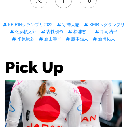
KEIRINグランプリ2022
守澤太志
KEIRINグランプリ
佐藤慎太郎
古性優作
松浦悠士
郡司浩平
平原康多
新山響平
脇本雄太
新田祐大
Pick Up