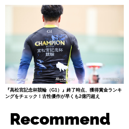
『高松宮記念杯競輪（G1）』終了時点、獲得賞金ランキ
ングをチェック！古性優作が早くも2億円超え
Recommend