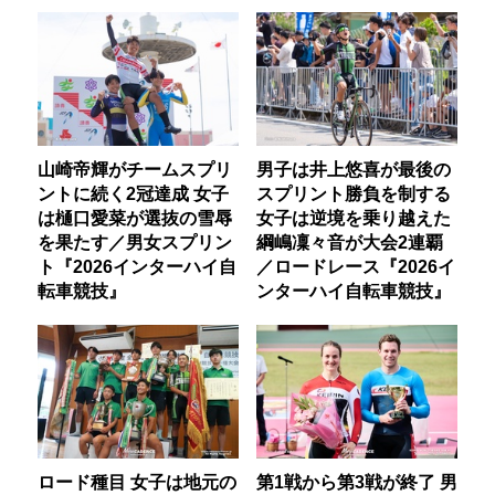
山崎帝輝がチームスプリ
男子は井上悠喜が最後の
ントに続く2冠達成 女子
スプリント勝負を制する
は樋口愛菜が選抜の雪辱
女子は逆境を乗り越えた
を果たす／男女スプリン
綱嶋凜々音が大会2連覇
ト『2026インターハイ自
／ロードレース『2026イ
転車競技』
ンターハイ自転車競技』
ロード種目 女子は地元の
第1戦から第3戦が終了 男