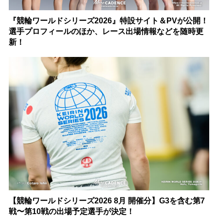
『競輪ワールドシリーズ2026』特設サイト＆PVが公開！
選手プロフィールのほか、レース出場情報などを随時更
新！
【競輪ワールドシリーズ2026 8月 開催分】G3を含む第7
戦〜第10戦の出場予定選手が決定！