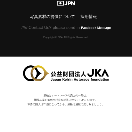
写真素材の提供について
採用情報
///// Contact Us? please send in
Facebook Message
Copyright© JKA.All Rights Reserved.
競輪とオートレースの売上の一部は、
機械⼯業の振興や社会福祉等に役⽴てられています。
車券の購入は20歳になってから。競輪は適度に楽しみましょう。