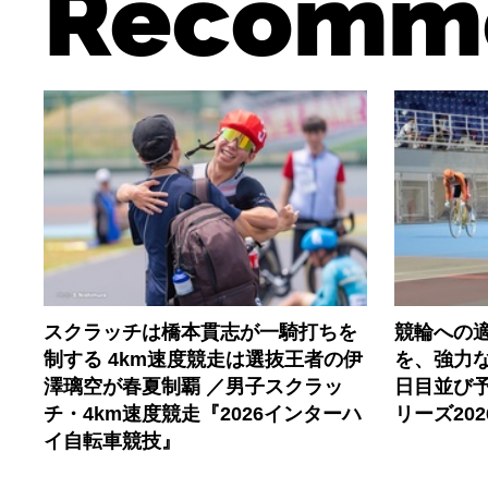
Recomm
スクラッチは橋本貫志が一騎打ちを
競輪への
制する 4km速度競走は選抜王者の伊
を、強力
澤璃空が春夏制覇 ／男子スクラッ
日目並び
チ・4km速度競走『2026インターハ
リーズ20
イ自転車競技』