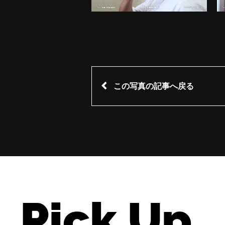
この写真の記事へ戻る
Pick Up