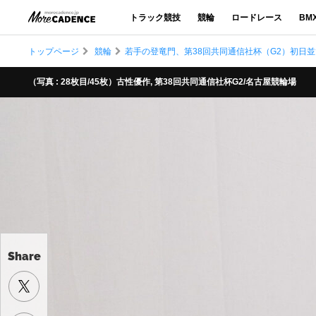
トラック競技
競輪
ロードレース
BM
トップページ
競輪
若手の登竜門、第38回共同通信社杯（G2）初日並
（写真 : 28枚目/45枚）古性優作, 第38回共同通信社杯G2/名古屋競輪場
Share