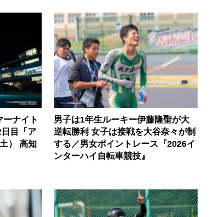
マーナイト
男子は1年生ルーキー伊藤隆聖が大
2日目「ア
逆転勝利 女子は接戦を大谷奈々が制
土） 高知
する／男女ポイントレース『2026イ
ンターハイ自転車競技』