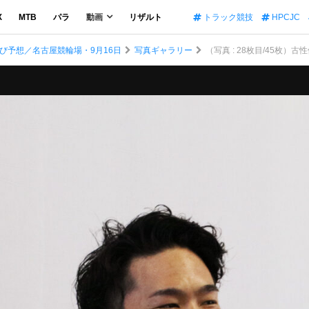
X
MTB
パラ
動画
リザルト
トラック競技
HPCJC
び予想／名古屋競輪場・9月16日
写真ギャラリー
（写真 : 28枚目/45枚）