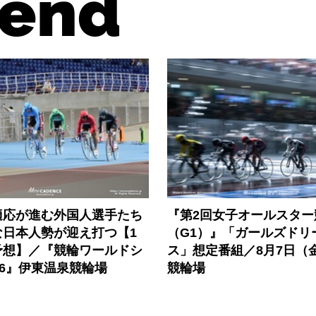
end
適応が進む外国人選手たち
『第2回女子オールスター
な日本人勢が迎え打つ【1
（G1）』「ガールズドリ
予想】／『競輪ワールドシ
ス」想定番組／8月7日（
26』伊東温泉競輪場
競輪場