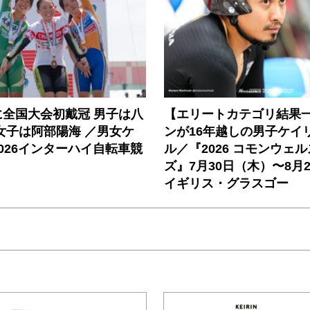
に全国大会初戴冠 男子は八
【エリートカテゴリ結果
女子は阿部陽海 ／男女ケ
ンが16年越しの男子ケイ
026インターハイ自転車競
ル／『2026 コモンウェ
ズ』7月30日（木）〜8月
イギリス・グラスゴー