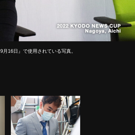
・9月16日』で使用されている写真。