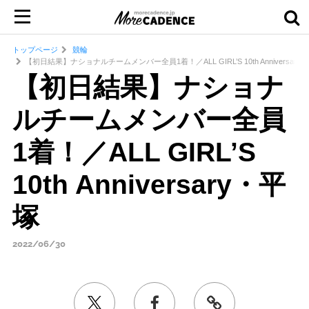
トップページ
競輪
【初日結果】ナショナルチームメンバー全員1着！／ALL GIRL’S 10th Anniversary
【初日結果】ナショナ
ルチームメンバー全員
1着！／ALL GIRL’S
10th Anniversary・平
塚
2022/06/30