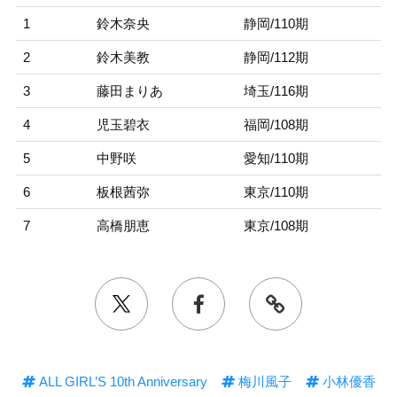
1
鈴木奈央
静岡/110期
2
鈴木美教
静岡/112期
3
藤田まりあ
埼玉/116期
4
児玉碧衣
福岡/108期
5
中野咲
愛知/110期
6
板根茜弥
東京/110期
7
高橋朋恵
東京/108期
ALL GIRL’S 10th Anniversary
梅川風子
小林優香