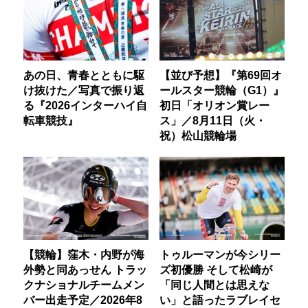
あの日、青春とともに駆
【並び予想】『第69回オ
け抜けた／写真で振り返
ールスター競輪（G1）』
る『2026インターハイ自
初日「オリオン賞レー
転車競技』
ス」／8月11日（火・
祝）松山競輪場
【競輪】窪木・内野が海
トゥルーマンが今シリー
外勢と同あっせん トラッ
ズ初優勝 そして松崎が
クナショナルチームメン
「同じ人間とは思えな
バー出走予定／2026年8
い」と語ったラブレイセ