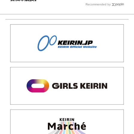
Recommended by