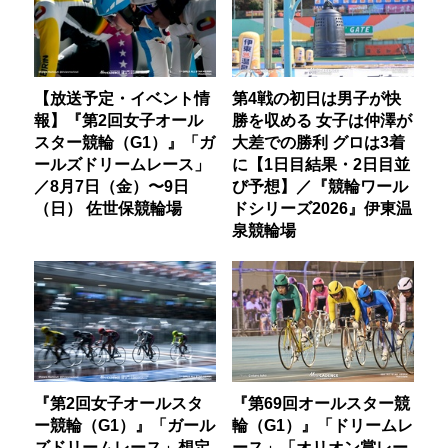
【放送予定・イベント情
第4戦の初日は男子が快
報】『第2回女子オール
勝を収める 女子は仲澤が
スター競輪（G1）』「ガ
大差での勝利 グロは3着
ールズドリームレース」
に【1日目結果・2日目並
／8月7日（金）〜9日
び予想】／『競輪ワール
（日） 佐世保競輪場
ドシリーズ2026』伊東温
泉競輪場
『第2回女子オールスタ
『第69回オールスター競
ー競輪（G1）』「ガール
輪（G1）』「ドリームレ
ズドリームレース」想定
ース」「オリオン賞レー