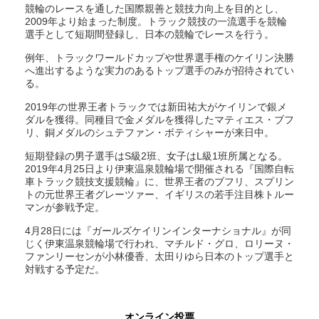
競輪のレースを通した国際親善と競技力向上を目的とし、
2009年より始まった制度。トラック競技の一流選手を競輪
選手として短期間登録し、日本の競輪でレースを行う。
例年、トラックワールドカップや世界選手権のケイリン決勝
へ進出するような実力のあるトップ選手のみが招待されてい
る。
2019年の世界王者トラックでは新田祐大がケイリンで銀メ
ダルを獲得。同種目で金メダルを獲得したマティエス・ブフ
リ、銅メダルのシュテファン・ボティシャーが来日中。
短期登録の男子選手はS級2班、女子はL級1班所属となる。
2019年4月25日より伊東温泉競輪場で開催される『国際自転
車トラック競技支援競輪』に、世界王者のブフリ、スプリン
トの元世界王者グレーツァー、イギリスの若手注目株トルー
マンが参戦予定。
4月28日には『ガールズケイリンインターナショナル』が同
じく伊東温泉競輪場で行われ、マチルド・グロ、ロリーヌ・
ファンリーセンが小林優香、太田りゆら日本のトップ選手と
対戦する予定だ。
オンライン投票