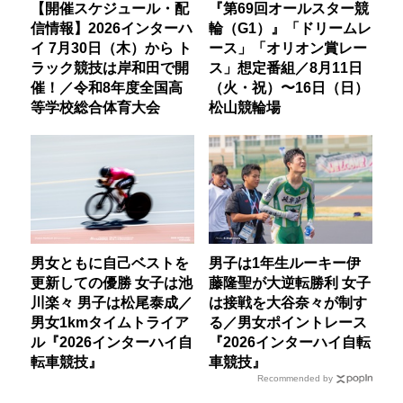
【開催スケジュール・配
『第69回オールスター競
信情報】2026インターハ
輪（G1）』「ドリームレ
イ 7月30日（木）から ト
ース」「オリオン賞レー
ラック競技は岸和田で開
ス」想定番組／8月11日
催！／令和8年度全国高
（火・祝）〜16日（日）
等学校総合体育大会
松山競輪場
男女ともに自己ベストを
男子は1年生ルーキー伊
更新しての優勝 女子は池
藤隆聖が大逆転勝利 女子
川楽々 男子は松尾泰成／
は接戦を大谷奈々が制す
男女1kmタイムトライア
る／男女ポイントレース
ル『2026インターハイ自
『2026インターハイ自転
転車競技』
車競技』
Recommended by