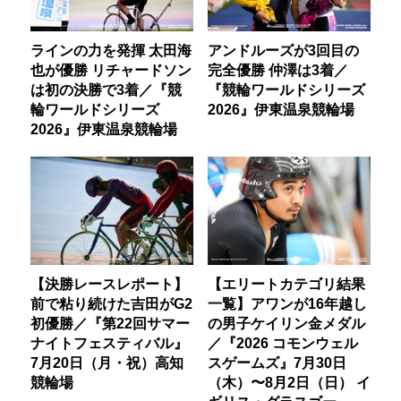
ラインの力を発揮 太田海
アンドルーズが3回目の
也が優勝 リチャードソン
完全優勝 仲澤は3着／
は初の決勝で3着／『競
『競輪ワールドシリーズ
輪ワールドシリーズ
2026』伊東温泉競輪場
2026』伊東温泉競輪場
【決勝レースレポート】
【エリートカテゴリ結果
前で粘り続けた吉田がG2
一覧】アワンが16年越し
初優勝／『第22回サマー
の男子ケイリン金メダル
ナイトフェスティバル』
／『2026 コモンウェル
7月20日（月・祝）高知
スゲームズ』7月30日
競輪場
（木）〜8月2日（日） イ