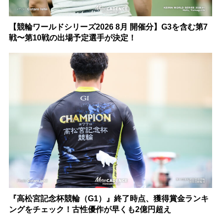
【競輪ワールドシリーズ2026 8月 開催分】G3を含む第7
戦〜第10戦の出場予定選手が決定！
『高松宮記念杯競輪（G1）』終了時点、獲得賞金ランキ
ングをチェック！古性優作が早くも2億円超え