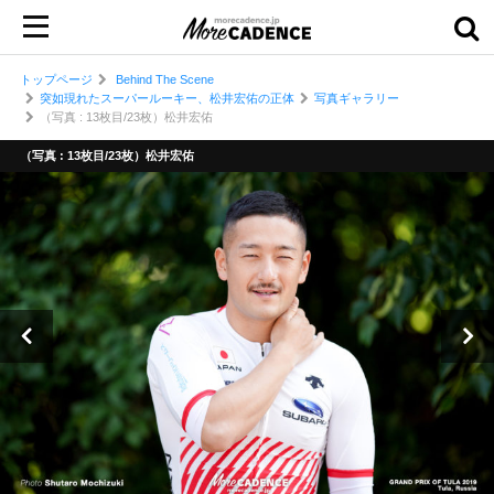
トップページ
Behind The Scene
突如現れたスーパールーキー、松井宏佑の正体
写真ギャラリー
（写真 : 13枚目/23枚）松井宏佑
（写真 : 13枚目/23枚）松井宏佑