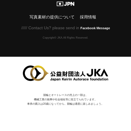
写真素材の提供について
採用情報
///// Contact Us? please send in
Facebook Message
Copyright© JKA.All Rights Reserved.
競輪とオートレースの売上の一部は、
機械⼯業の振興や社会福祉等に役⽴てられています。
車券の購入は20歳になってから。競輪は適度に楽しみましょう。