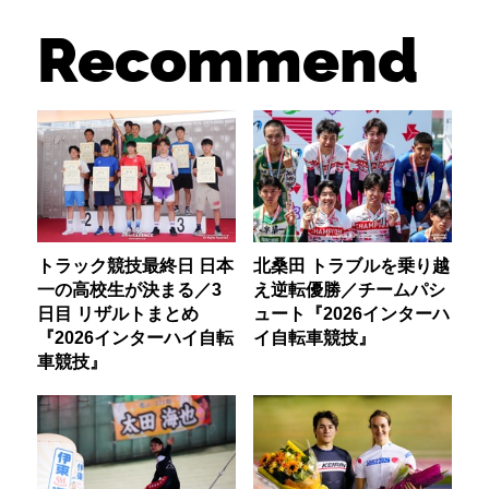
Recommend
トラック競技最終日 日本
北桑田 トラブルを乗り越
一の高校生が決まる／3
え逆転優勝／チームパシ
日目 リザルトまとめ
ュート『2026インターハ
『2026インターハイ自転
イ自転車競技』
車競技』