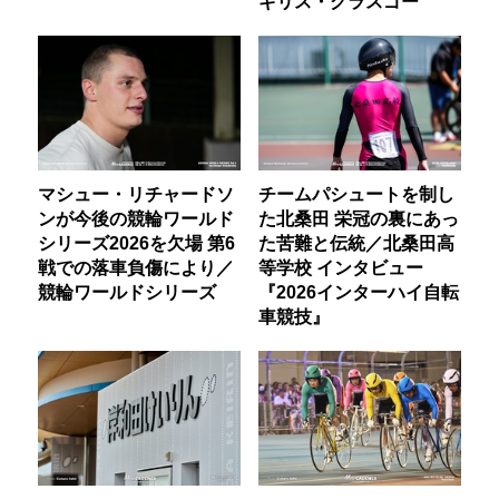
ギリス・グラスゴー
マシュー・リチャードソ
チームパシュートを制し
ンが今後の競輪ワールド
た北桑田 栄冠の裏にあっ
シリーズ2026を欠場 第6
た苦難と伝統／北桑田高
戦での落車負傷により／
等学校 インタビュー
競輪ワールドシリーズ
『2026インターハイ自転
車競技』