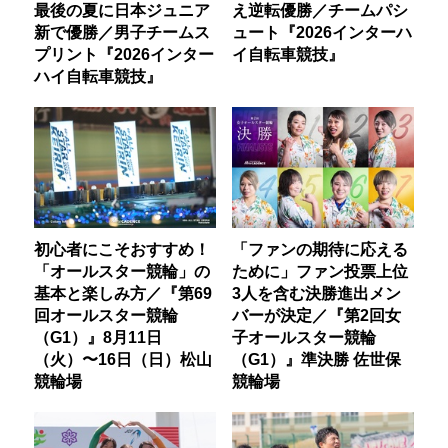
最後の夏に日本ジュニア
え逆転優勝／チームパシ
新で優勝／男子チームス
ュート『2026インターハ
プリント『2026インター
イ自転車競技』
ハイ自転車競技』
初心者にこそおすすめ！
「ファンの期待に応える
「オールスター競輪」の
ために」ファン投票上位
基本と楽しみ方／『第69
3人を含む決勝進出メン
回オールスター競輪
バーが決定／『第2回女
（G1）』8月11日
子オールスター競輪
（火）〜16日（日）松山
（G1）』準決勝 佐世保
競輪場
競輪場