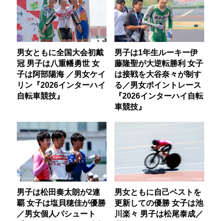
男女ともに全国大会初戴
男子は1年生ルーキー伊
冠 男子は八重幡勇世 女
藤隆聖が大逆転勝利 女子
子は阿部陽海 ／男女ケイ
は接戦を大谷奈々が制す
リン『2026インターハイ
る／男女ポイントレース
自転車競技』
『2026インターハイ自転
車競技』
男子は松田奏太朗が2連
男女ともに自己ベストを
覇 女子は塩貝穂佳が優勝
更新しての優勝 女子は池
／男女個人パシュート
川楽々 男子は松尾泰成／