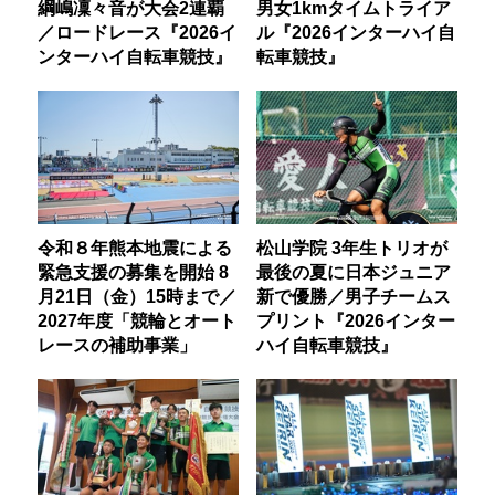
綱嶋凜々音が大会2連覇
男女1kmタイムトライア
／ロードレース『2026イ
ル『2026インターハイ自
ンターハイ自転車競技』
転車競技』
令和８年熊本地震による
松山学院 3年生トリオが
緊急支援の募集を開始 8
最後の夏に日本ジュニア
月21日（金）15時まで／
新で優勝／男子チームス
2027年度「競輪とオート
プリント『2026インター
レースの補助事業」
ハイ自転車競技』