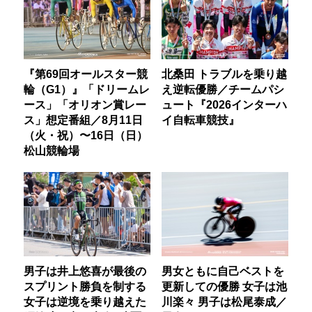
『第69回オールスター競
北桑田 トラブルを乗り越
輪（G1）』「ドリームレ
え逆転優勝／チームパシ
ース」「オリオン賞レー
ュート『2026インターハ
ス」想定番組／8月11日
イ自転車競技』
（火・祝）〜16日（日）
松山競輪場
男子は井上悠喜が最後の
男女ともに自己ベストを
スプリント勝負を制する
更新しての優勝 女子は池
女子は逆境を乗り越えた
川楽々 男子は松尾泰成／