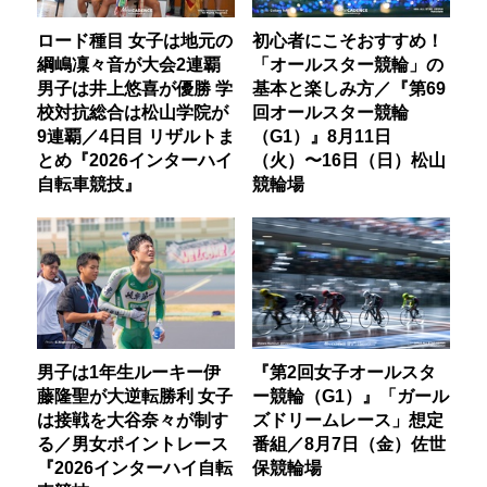
ロード種目 女子は地元の
初心者にこそおすすめ！
綱嶋凜々音が大会2連覇
「オールスター競輪」の
男子は井上悠喜が優勝 学
基本と楽しみ方／『第69
校対抗総合は松山学院が
回オールスター競輪
9連覇／4日目 リザルトま
（G1）』8月11日
とめ『2026インターハイ
（火）〜16日（日）松山
自転車競技』
競輪場
男子は1年生ルーキー伊
『第2回女子オールスタ
藤隆聖が大逆転勝利 女子
ー競輪（G1）』「ガール
は接戦を大谷奈々が制す
ズドリームレース」想定
る／男女ポイントレース
番組／8月7日（金）佐世
『2026インターハイ自転
保競輪場