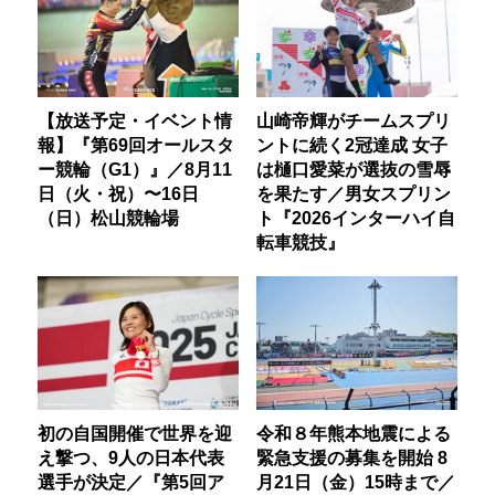
【放送予定・イベント情
山崎帝輝がチームスプリ
報】『第69回オールスタ
ントに続く2冠達成 女子
ー競輪（G1）』／8月11
は樋口愛菜が選抜の雪辱
日（火・祝）〜16日
を果たす／男女スプリン
（日）松山競輪場
ト『2026インターハイ自
転車競技』
初の自国開催で世界を迎
令和８年熊本地震による
え撃つ、9人の日本代表
緊急支援の募集を開始 8
選手が決定／『第5回ア
月21日（金）15時まで／