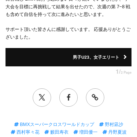
大会を目標に再挑戦して結果を出せたので、次週の第 7−8 戦
も含めて自信を持って次に進みたいと思います。
サポート頂いた皆さんに感謝しています。 応援ありがとうご
ざいました。
男子U23、女子エリート
1/
2 Page
BMXスーパークロスワールドカップ
野村凪沙
西村寧々花
籔田寿衣
増田優一
丹野夏波