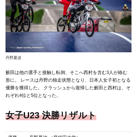
丹野夏波
籔田は他の選手と接触し転倒、そこへ西村を含む3人が絡む
形に。 レースは丹野の独走状態となり、日本人女子初となる
優勝を獲得した。 クラッシュから復帰した籔田と西村は、そ
れぞれ4位と5位となった。
女子U23 決勝リザルト