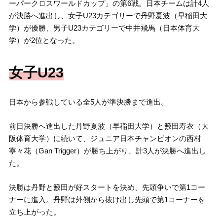
ーパークロスワールドカップ」の第6戦。日本チームは計4人
が決勝へ進出し、女子U23カテゴリーで丹野夏波（早稲田大
学）が優勝、男子U23カテゴリーで中井飛馬（日本体育大
学）が2位となった。
女子U23
日本から参戦している全5人が準決勝まで進出。
前日決勝へ進出した丹野夏波（早稲田大学）と籔田寿衣（大
阪体育大学）に続いて、ジュニア日本チャンピオンの西村
寧々花（Gan Trigger）が勝ち上がり、計3人が決勝へ進出し
た。
決勝は丹野と籔田が好スタートを決め、先頭争いで第1コー
ナーに進入。丹野は外側から抜け出し先頭で第1コーナーを
立ち上がった。