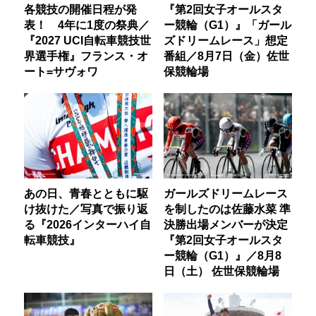
各競技の開催日程が発
『第2回女子オールスタ
表！ 4年に1度の祭典／
ー競輪（G1）』「ガール
『2027 UCI自転車競技世
ズドリームレース」想定
界選手権』フランス・オ
番組／8月7日（金）佐世
ート=サヴォワ
保競輪場
あの日、青春とともに駆
ガールズドリームレース
け抜けた／写真で振り返
を制したのは佐藤水菜 準
る『2026インターハイ自
決勝出場メンバーが決定
転車競技』
『第2回女子オールスタ
ー競輪（G1）』／8月8
日（土） 佐世保競輪場