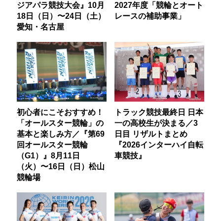
ジアパラ競技大会』10月
2027年度「競輪とオート
18日（日）〜24日（土）
レースの補助事業」
愛知・名古屋
初心者にこそおすすめ！
トラック競技最終日 日本
「オールスター競輪」の
一の高校生が決まる／3
基本と楽しみ方／『第69
日目 リザルトまとめ
回オールスター競輪
『2026インターハイ自転
（G1）』8月11日
車競技』
（火）〜16日（日）松山
競輪場