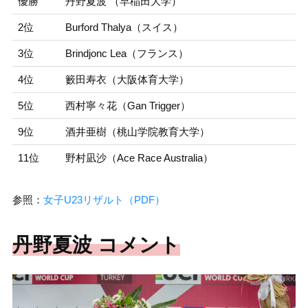
優勝
丹野夏波 （早稲田大学）
2位
Burford Thalya（スイス）
3位
Brindjonc Lea（フランス）
4位
籔田寿衣（大阪体育大学）
5位
西村寧々花（Gan Trigger）
9位
酒井亜樹（桃山学院教育大学）
11位
野村凪沙（Ace Race Australia）
参照：
女子U23リザルト（PDF）
丹野夏波 コメント