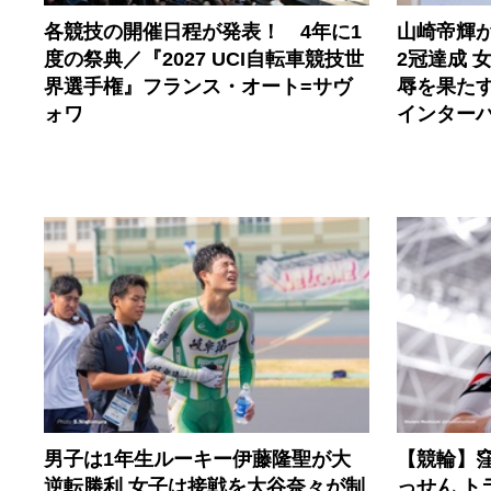
各競技の開催日程が発表！ 4年に1
山崎帝輝
度の祭典／『2027 UCI自転車競技世
2冠達成 
界選手権』フランス・オート=サヴ
辱を果たす
ォワ
インター
男子は1年生ルーキー伊藤隆聖が大
【競輪】
逆転勝利 女子は接戦を大谷奈々が制
っせん 