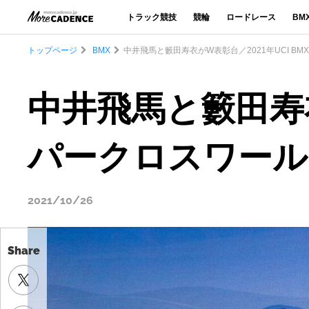
トラック競技
競輪
ロードレース
BM
トップページ
BMX
中井飛馬と籔田寿衣がW表彰台／2021年UCI B
中井飛馬と籔田寿衣
パークロスワール
2021/10/26
Share