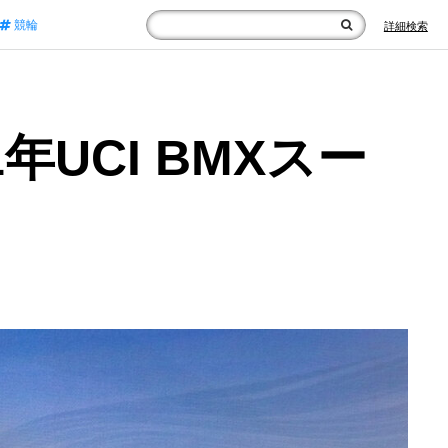
競輪
詳細検索
UCI BMXスー