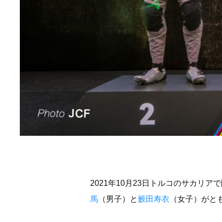
2021年10月23日トルコのサカリ
馬
（男子）と
籔田寿衣
（女子）がと