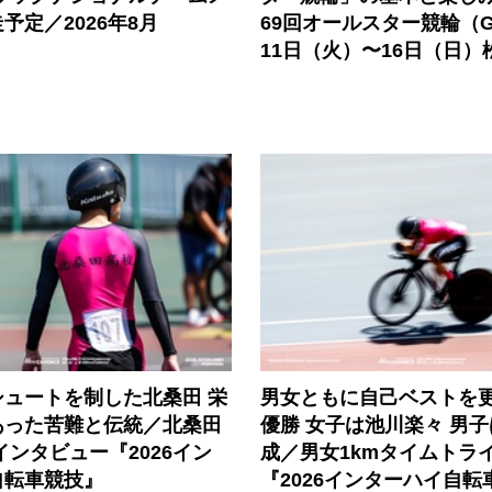
予定／2026年8月
69回オールスター競輪（G
11日（火）〜16日（日）
シュートを制した北桑田 栄
男女ともに自己ベストを
あった苦難と伝統／北桑田
優勝 女子は池川楽々 男
インタビュー『2026イン
成／男女1kmタイムトラ
自転車競技』
『2026インターハイ自転