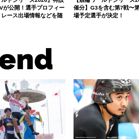
ルドシリーズ2026』特設
【競輪ワールドシリーズ202
PVが公開！選手プロフィー
催分】G3を含む第7戦〜第
、レース出場情報などを随
場予定選手が決定！
end