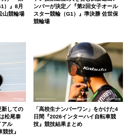
1）』8月
ンバーが決定／『第2回女子オール
松山競輪場
スター競輪（G1）』準決勝 佐世保
競輪場
更新しての
「高校生ナンバーワン」をかけた4
子は松尾泰
日間『2026インターハイ自転車競
イアル
技』競技結果まとめ
車競技』