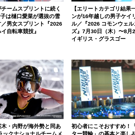
がチームスプリントに続く
【エリートカテゴリ結果
女子は樋口愛菜が選抜の雪
ンが16年越しの男子ケイ
／男女スプリント『2026
ル／『2026 コモンウェ
ハイ自転車競技』
ズ』7月30日（木）〜8月
イギリス・グラスゴー
窪木・内野が海外勢と同あ
初心者にこそおすすめ！
トラックナショナルチームメ
ター競輪」の基本と楽し