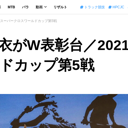
X
MTB
パラ
動画
リザルト
トラック競技
HPCJC
MXスーパークロスワールドカップ第5戦
がW表彰台／2021年
ドカップ第5戦