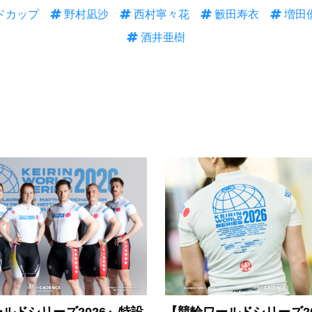
ドカップ
野村凪沙
西村寧々花
籔田寿衣
増田
酒井亜樹