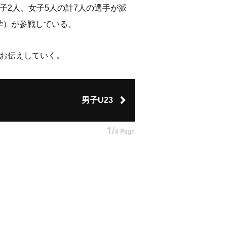
子2人、女子5人の計7人の選手が派
学）が参戦している。
にお伝えしていく。
男子U23
1/
4 Page