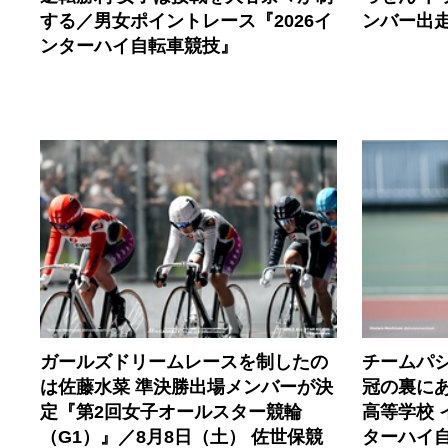
する／男女ポイントレース『2026イ
ンバー出走
ンターハイ自転車競技』
ガールズドリームレースを制したの
チームパ
は佐藤水菜 準決勝出場メンバーが決
冠の裏に
定『第2回女子オールスター競輪
高等学校 
（G1）』／8月8日（土） 佐世保競
ターハイ