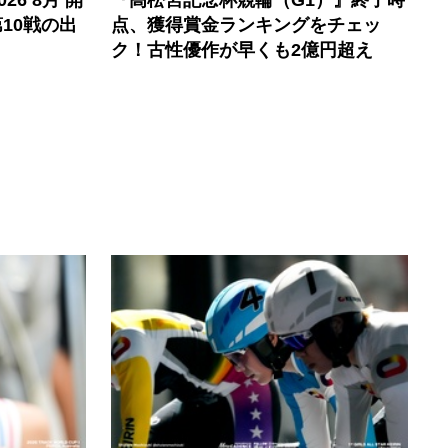
6 8月 開
『高松宮記念杯競輪（G1）』終了時
10戦の出
点、獲得賞金ランキングをチェッ
ク！古性優作が早くも2億円超え