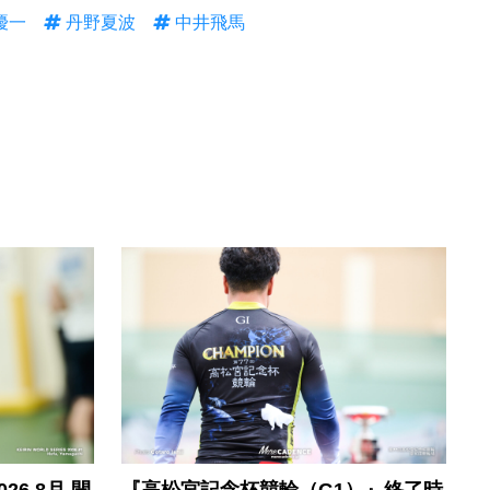
優一
丹野夏波
中井飛馬