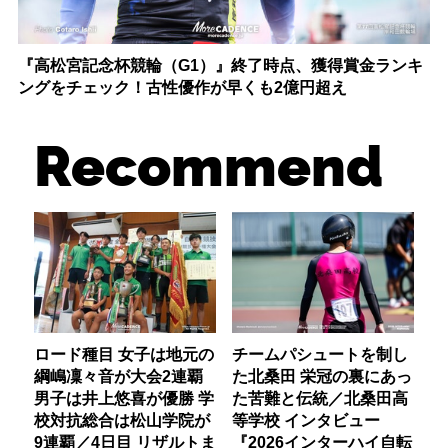
『高松宮記念杯競輪（G1）』終了時点、獲得賞金ランキ
ングをチェック！古性優作が早くも2億円超え
Recommend
ロード種目 女子は地元の
チームパシュートを制し
綱嶋凜々音が大会2連覇
た北桑田 栄冠の裏にあっ
男子は井上悠喜が優勝 学
た苦難と伝統／北桑田高
校対抗総合は松山学院が
等学校 インタビュー
9連覇／4日目 リザルトま
『2026インターハイ自転