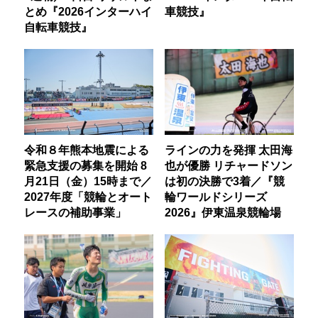
とめ『2026インターハイ
車競技』
自転車競技』
令和８年熊本地震による
ラインの力を発揮 太田海
緊急支援の募集を開始 8
也が優勝 リチャードソン
月21日（金）15時まで／
は初の決勝で3着／『競
2027年度「競輪とオート
輪ワールドシリーズ
レースの補助事業」
2026』伊東温泉競輪場