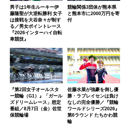
男子は1年生ルーキー伊
競輪関係3団体が熊本県
藤隆聖が大逆転勝利 女子
と熊本市に2000万円を寄
は接戦を大谷奈々が制す
付
る／男女ポイントレース
『2026インターハイ自転
車競技』
『第2回女子オールスタ
佐藤水菜が強豪を倒し優
ー競輪（G1）』「ガール
勝・ラブレイセンは負け
ズドリームレース」想定
なしの完全優勝／『競輪
番組／8月7日（金）佐世
ワールドシリーズ2026』
保競輪場
第6ラウンド たちかわ競
輪