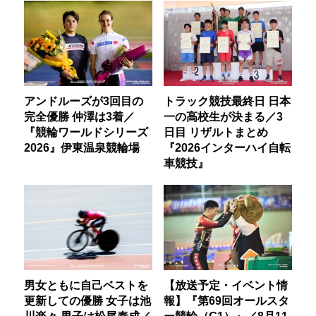
アンドルーズが3回目の
トラック競技最終日 日本
完全優勝 仲澤は3着／
一の高校生が決まる／3
『競輪ワールドシリーズ
日目 リザルトまとめ
2026』伊東温泉競輪場
『2026インターハイ自転
車競技』
男女ともに自己ベストを
【放送予定・イベント情
更新しての優勝 女子は池
報】『第69回オールスタ
川楽々 男子は松尾泰成／
ー競輪（G1）』／8月11