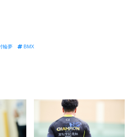
村輪夢
BMX