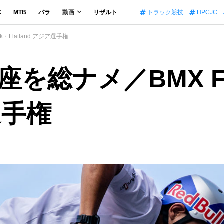
X
MTB
パラ
動画
リザルト
トラック競技
HPCJC
k・Flatland アジア選手権
ナメ／BMX Frees
ア選手権