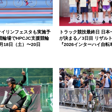
ケイリンフェスタも実施予
トラック競技最終日 日本
競輪場でHPCJC支援競輪
が決まる／3日目 リザル
月18日（土）〜20日
『2026インターハイ自転
）