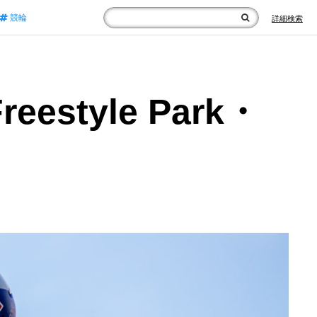
競輪
詳細検索
tyle Park・