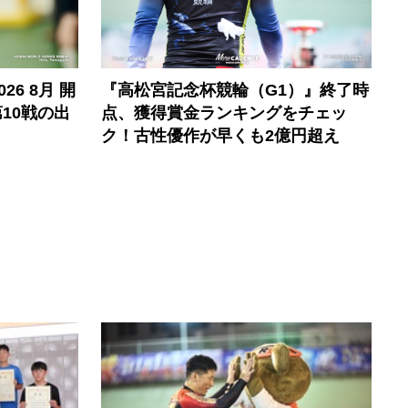
6 8月 開
『高松宮記念杯競輪（G1）』終了時
10戦の出
点、獲得賞金ランキングをチェッ
ク！古性優作が早くも2億円超え