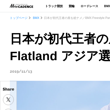
トラック競技
競輪
ロードレース
BM
トップページ
BMX
日本が初代王者の座を総ナメ／BMX Freestyle Par
日本が初代王者の座を総
Flatland アジ
2019/11/13
Share