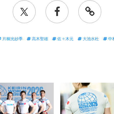
片桐光紗季
高木聖雄
佐々木元
大池水杜
中