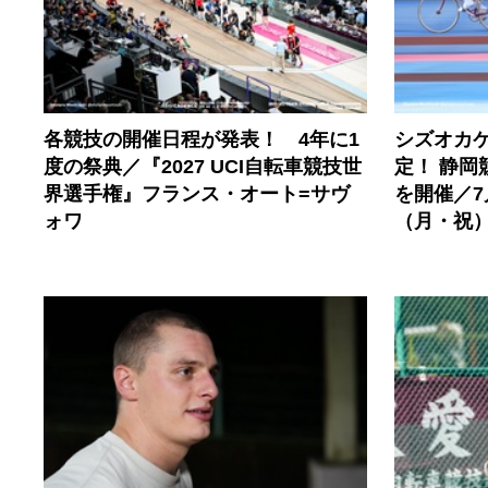
各競技の開催日程が発表！ 4年に1
シズオカ
度の祭典／『2027 UCI自転車競技世
定！ 静岡
界選手権』フランス・オート=サヴ
を開催／7
ォワ
（月・祝