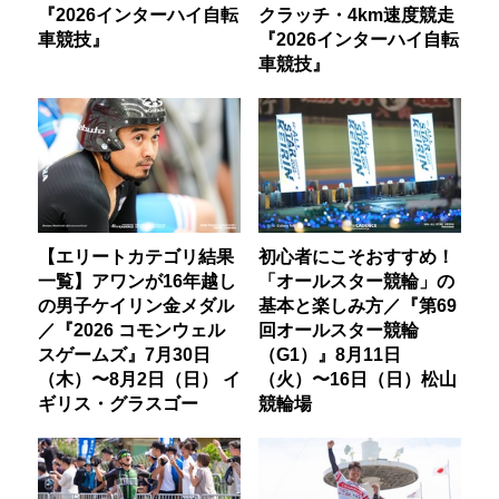
『2026インターハイ自転
クラッチ・4km速度競走
車競技』
『2026インターハイ自転
車競技』
【エリートカテゴリ結果
初心者にこそおすすめ！
一覧】アワンが16年越し
「オールスター競輪」の
の男子ケイリン金メダル
基本と楽しみ方／『第69
／『2026 コモンウェル
回オールスター競輪
スゲームズ』7月30日
（G1）』8月11日
（木）〜8月2日（日） イ
（火）〜16日（日）松山
ギリス・グラスゴー
競輪場