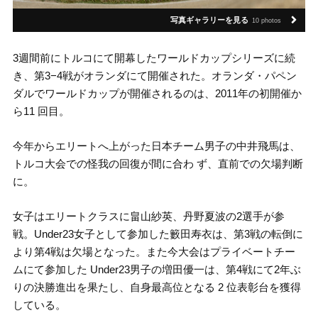
写真ギャラリーを見る
10 photos
3週間前にトルコにて開幕したワールドカップシリーズに続
き、第3−4戦がオランダにて開催された。オランダ・パペン
ダルでワールドカップが開催されるのは、2011年の初開催か
ら11 回目。
今年からエリートへ上がった日本チーム男子の中井飛馬は、
トルコ大会での怪我の回復が間に合わ ず、直前での欠場判断
に。
女子はエリートクラスに畠山紗英、丹野夏波の2選手が参
戦。Under23女子として参加した籔田寿衣は、第3戦の転倒に
より第4戦は欠場となった。また今大会はプライベートチー
ムにて参加した Under23男子の増田優一は、第4戦にて2年ぶ
りの決勝進出を果たし、自身最高位となる 2 位表彰台を獲得
している。