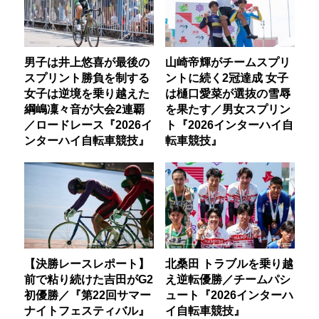
男子は井上悠喜が最後の
山崎帝輝がチームスプリ
スプリント勝負を制する
ントに続く2冠達成 女子
女子は逆境を乗り越えた
は樋口愛菜が選抜の雪辱
綱嶋凜々音が大会2連覇
を果たす／男女スプリン
／ロードレース『2026イ
ト『2026インターハイ自
ンターハイ自転車競技』
転車競技』
【決勝レースレポート】
北桑田 トラブルを乗り越
前で粘り続けた吉田がG2
え逆転優勝／チームパシ
初優勝／『第22回サマー
ュート『2026インターハ
ナイトフェスティバル』
イ自転車競技』