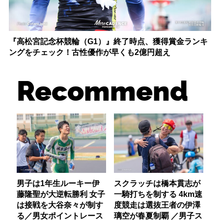
『高松宮記念杯競輪（G1）』終了時点、獲得賞金ランキ
ングをチェック！古性優作が早くも2億円超え
Recommend
男子は1年生ルーキー伊
スクラッチは橋本貫志が
藤隆聖が大逆転勝利 女子
一騎打ちを制する 4km速
は接戦を大谷奈々が制す
度競走は選抜王者の伊澤
る／男女ポイントレース
璃空が春夏制覇 ／男子ス