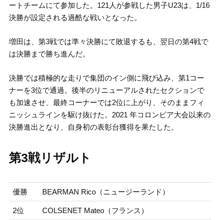
ートチームにて参加した。121人が参戦した男子U23は、1/16
決勝が設定される過酷な戦いとなった。
増田は、第3戦では準々決勝にて敗退するも、翌日の第4戦で
は決勝まで勝ち進んだ。
決勝では積極的な走りで集団のイン側に飛び込み、第1コー
ナーを3位で通過。後半のリニューアルされたセクションで
も加速させ、最終コーナーでは2位に上がり、そのままフィ
ニッシュラインを駆け抜けた。2021 年コロンビア大会以来の
決勝進出となり、自身初の表彰台獲得を果たした。
第3戦リザルト
優勝
BEARMAN Rico（ニュージーランド）
2位
COLSENET Mateo（フランス）