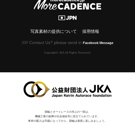
写真素材の提供について
採用情報
///// Contact Us? please send in
Facebook Message
Copyright© JKA.All Rights Reserved.
競輪とオートレースの売上の一部は、
機械⼯業の振興や社会福祉等に役⽴てられています。
車券の購入は20歳になってから。競輪は適度に楽しみましょう。