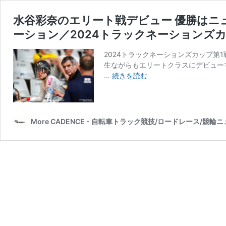
水谷彩奈のエリート戦デビュー 優勝はニ
ーション／2024トラックネーションズカ
2024トラックネーションズカップ第
生ながらもエリートクラスにデビュー
水
…
続きを読む
谷
彩
奈
の
More CADENCE - 自転車トラック競技/ロードレース/競輪
エ
リ
ー
ト
戦
デ
ビ
ュ
ー
優