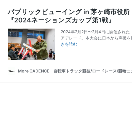
パブリックビューイング in 茅ヶ崎市
『2024ネーションズカップ第1戦』
2024年2月2日〜2月4日に開催さ
アデレード。本大会に日本から声援を届
パ
きを読む
ブ
リ
ッ
ク
More CADENCE - 自転車トラック競技/ロードレース/競輪
ビ
ュ
ー
イ
ン
グ
in
茅
ヶ
崎