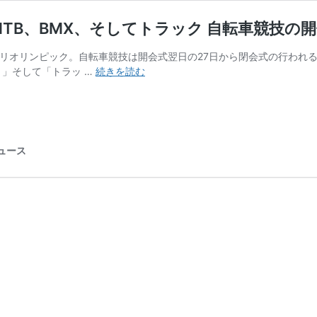
TB、BMX、そしてトラック 自転車競技の
るパリオリンピック。自転車競技は開会式翌日の27日から閉会式の行われる
【パ
）」そして「トラッ …
続きを読む
リ
オ
リ
ン
ピ
ニュース
ッ
ク
競
技
日
程】
ロ
ー
ド、
MTB、
BMX、