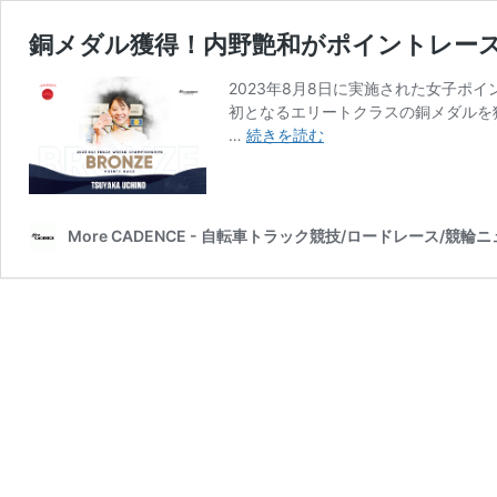
銅メダル獲得！内野艶和がポイントレース
2023年8月8日に実施された女子ポ
初となるエリートクラスの銅メダルを獲
銅
…
続きを読む
メ
ダ
ル
獲
More CADENCE - 自転車トラック競技/ロードレース/競輪
得！
内
野
艶
和
が
ポ
イ
ン
ト
レ