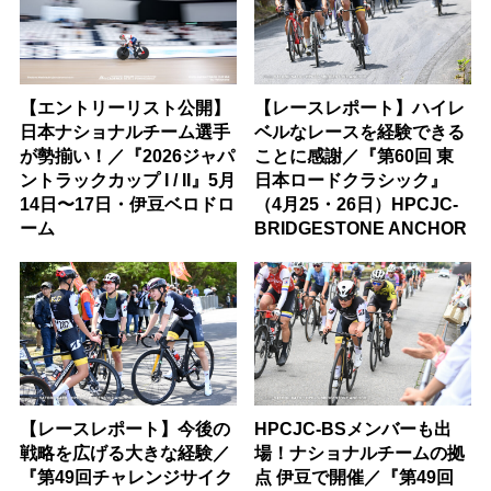
【エントリーリスト公開】
【レースレポート】ハイレ
日本ナショナルチーム選手
ベルなレースを経験できる
が勢揃い！／『2026ジャパ
ことに感謝／『第60回 東
ントラックカップ I / II』5月
日本ロードクラシック』
14日〜17日・伊豆ベロドロ
（4月25・26日）HPCJC-
ーム
BRIDGESTONE ANCHOR
【レースレポート】今後の
HPCJC-BSメンバーも出
戦略を広げる大きな経験／
場！ナショナルチームの拠
『第49回チャレンジサイク
点 伊豆で開催／『第49回