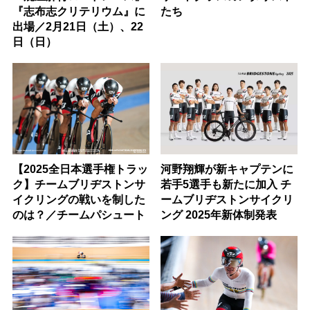
『志布志クリテリウム』に
たち
出場／2月21日（土）、22
日（日）
【2025全日本選手権トラッ
河野翔輝が新キャプテンに
ク】チームブリヂストンサ
若手5選手も新たに加入 チ
イクリングの戦いを制した
ームブリヂストンサイクリ
のは？／チームパシュート
ング 2025年新体制発表