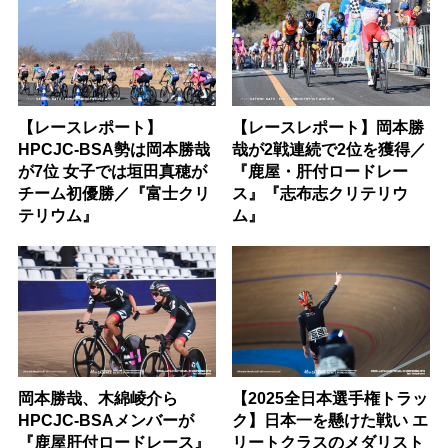
【レースレポート】
【レースレポート】岡本勝
HPCJC-BSA勢は岡本勝哉
哉が2戦連続で2位を獲得／
が7位 女子では垣田真穂が
『鹿屋・肝付ロードレー
チーム初優勝／『富士クリ
ス』『志布志クリテリウ
テリウム』
ム』
岡本勝哉、木綿崚介ら
【2025全日本選手権トラッ
HPCJC-BSAメンバーが
ク】日本一を懸けた戦い エ
『鹿屋肝付ロードレース』
リートクラスのメダリスト