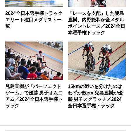
2024全日本選手権トラック
「レースを支配」した兒島
エリート種目メダリスト一
直樹、内野艶和が金メダル
覧
ポイントレース／2024全日
本選手権トラック
兒島直樹が「パーフェクト
15kmの戦いを分けたのは
ゲーム」で優勝 男子オムニ
わずか数cm 兒島直樹が優
アム／2024全日本選手権ト
勝 男子スクラッチ／2024
ラック
全日本選手権トラック