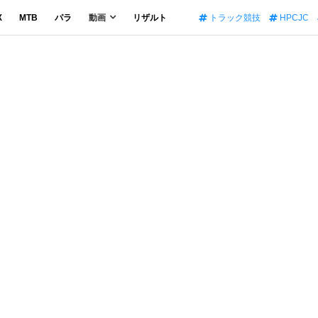
X
MTB
パラ
動画
リザルト
トラック競技
HPCJC