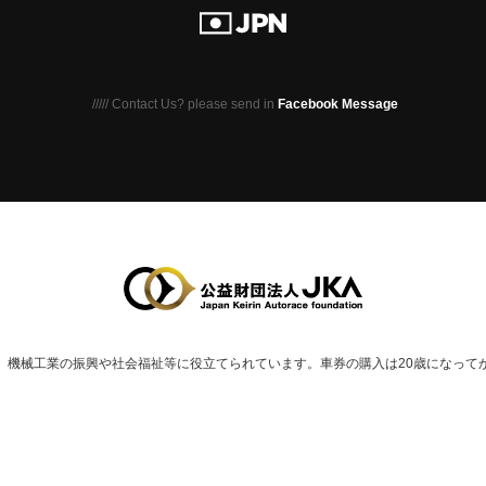
///// Contact Us? please send in
Facebook Message
、
機械⼯業の振興や社会福祉等に役⽴てられています。
車券の購入は20歳になって