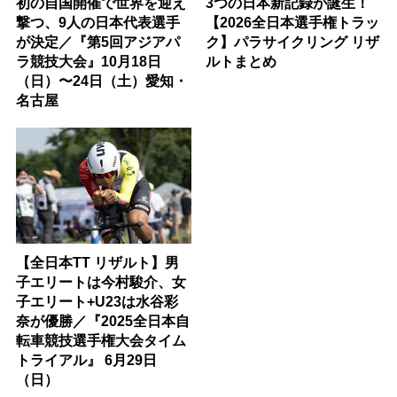
初の自国開催で世界を迎え
3つの日本新記録が誕生！
撃つ、9人の日本代表選手
【2026全日本選手権トラッ
が決定／『第5回アジアパ
ク】パラサイクリング リザ
ラ競技大会』10月18日
ルトまとめ
（日）〜24日（土）愛知・
名古屋
【全日本TT リザルト】男
子エリートは今村駿介、女
子エリート+U23は水谷彩
奈が優勝／『2025全日本自
転車競技選手権大会タイム
トライアル』 6月29日
（日）