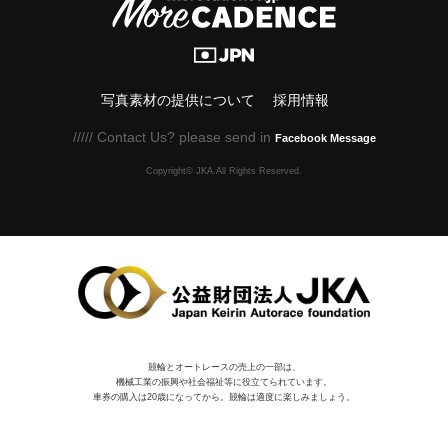
写真素材の提供について
採用情報
///// Contact Us? please send in
Facebook Message
Copyright© JKA.All Rights Reserved.
競輪とオートレースの売上の一部は、
機械⼯業の振興や社会福祉等に役⽴てられています。
車券の購入は20歳になってから。競輪は適度に楽しみましょう。